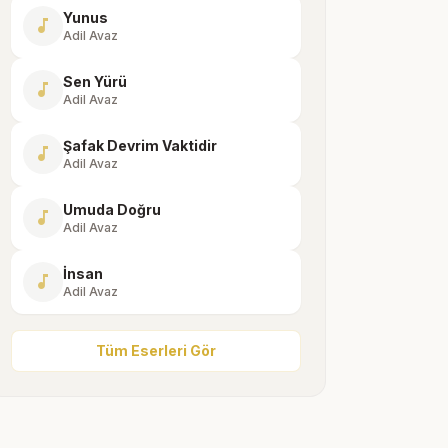
Yunus
music_note
Adil Avaz
Sen Yürü
music_note
Adil Avaz
Şafak Devrim Vaktidir
music_note
Adil Avaz
Umuda Doğru
music_note
Adil Avaz
İnsan
music_note
Adil Avaz
Tüm Eserleri Gör