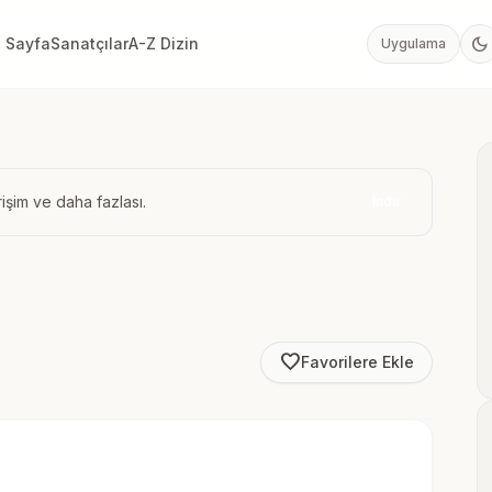
dark_mode
 Sayfa
Sanatçılar
A-Z Dizin
Uygulama
işim ve daha fazlası.
İndir
favorite_border
Favorilere Ekle