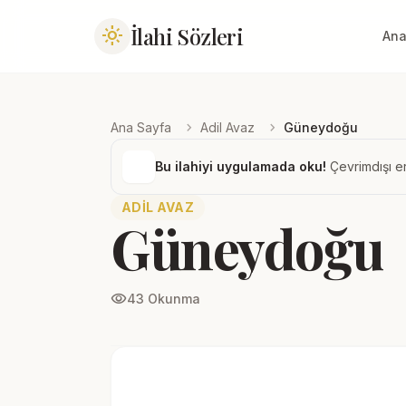
İlahi Sözleri
light_mode
Ana
chevron_right
chevron_right
Ana Sayfa
Adil Avaz
Güneydoğu
Bu ilahiyi uygulamada oku!
Çevrimdışı er
ADIL AVAZ
Güneydoğu
visibility
43 Okunma