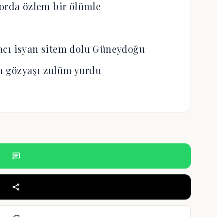
 orda özlem bir ölümle
cı isyan sitem dolu Güneydoğu
 gözyaşı zulüm yurdu
chat
share