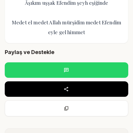
Âşıkım uşşak Efendim şeyh eşiğinde
Medet el medet Allah mürşidim medet Efendim
eyle gel himmet
Paylaş ve Destekle
chat
share
content_copy