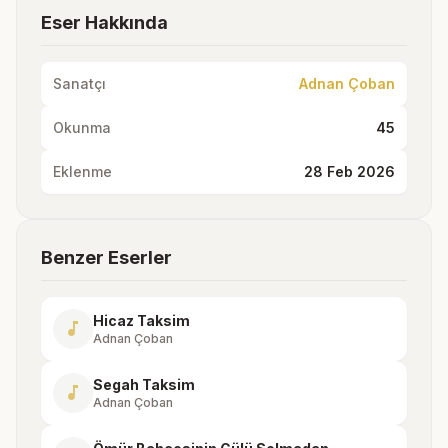
Eser Hakkında
Sanatçı
Adnan Çoban
Okunma
45
Eklenme
28 Feb 2026
Benzer Eserler
Hicaz Taksim
music_note
Adnan Çoban
Segah Taksim
music_note
Adnan Çoban