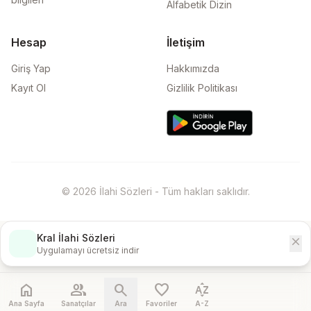
Alfabetik Dizin
Hesap
İletişim
Giriş Yap
Hakkımızda
Kayıt Ol
Gizlilik Politikası
© 2026 İlahi Sözleri - Tüm hakları saklıdır.
Kral İlahi Sözleri
close
İndir
Uygulamayı ücretsiz indir
home
people
search
favorite
sort_by_alpha
Ana Sayfa
Sanatçılar
Ara
Favoriler
A-Z