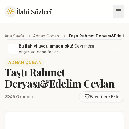
menu
İlahi Sözleri
light_mode
chevron_right
chevron_right
Ana Sayfa
Adnan Çoban
Taştı Rahmet Deryası&Edelim
Bu ilahiyi uygulamada oku!
Çevrimdışı
İndir
erişim ve daha fazlası.
ADNAN ÇOBAN
Taştı Rahmet
Deryası&Edelim Cevlan
favorite_border
visibility
45 Okunma
Favorilere Ekle