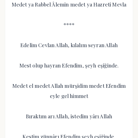
Medet ya Rabbel Âlemin medet ya Hazreti Mevla
****
Edelim Cevlan Allah, kılalım seyran Allah
Mest olup hayran Efendim, şeyh eşiğinde.
Medet el medet Allah mürşidim medet Efendim
eyle gel himmet
Bıraktım arı Allah, istedim yârı Allah
Kestim zünnârı Efendim şeyh eşiğinde.