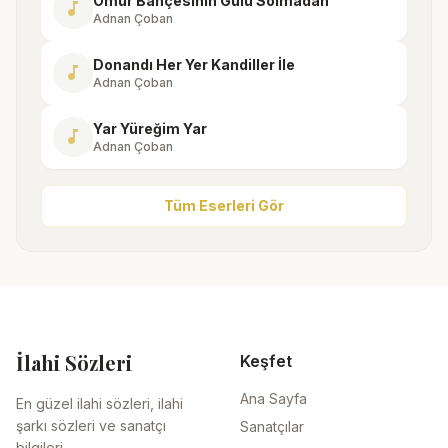
Ömür Bahçesinin Gülü Solmadan
music_note
Adnan Çoban
Donandı Her Yer Kandiller İle
music_note
Adnan Çoban
Yar Yüreğim Yar
music_note
Adnan Çoban
Tüm Eserleri Gör
İlahi Sözleri
Keşfet
Ana Sayfa
En güzel ilahi sözleri, ilahi
şarkı sözleri ve sanatçı
Sanatçılar
bilgileri