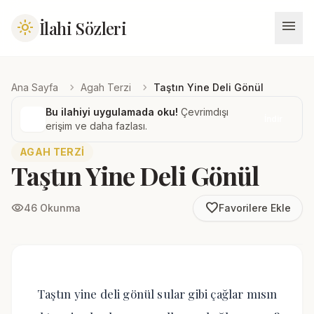
menu
İlahi Sözleri
light_mode
chevron_right
chevron_right
Ana Sayfa
Agah Terzi
Taştın Yine Deli Gönül
Bu ilahiyi uygulamada oku!
Çevrimdışı
İndir
erişim ve daha fazlası.
AGAH TERZI
Taştın Yine Deli Gönül
favorite_border
visibility
46 Okunma
Favorilere Ekle
Taştın yine deli gönül sular gibi çağlar mısın