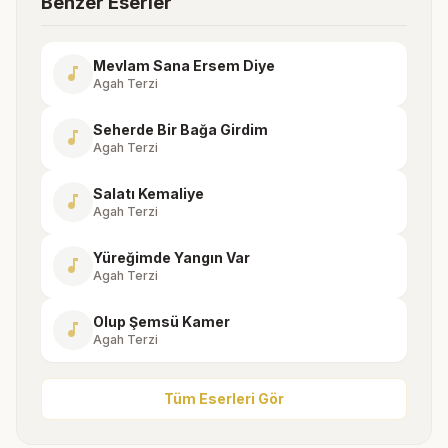
Benzer Eserler
Mevlam Sana Ersem Diye
music_note
Agah Terzi
Seherde Bir Bağa Girdim
music_note
Agah Terzi
Salatı Kemaliye
music_note
Agah Terzi
Yüreğimde Yangın Var
music_note
Agah Terzi
Olup Şemsü Kamer
music_note
Agah Terzi
Tüm Eserleri Gör