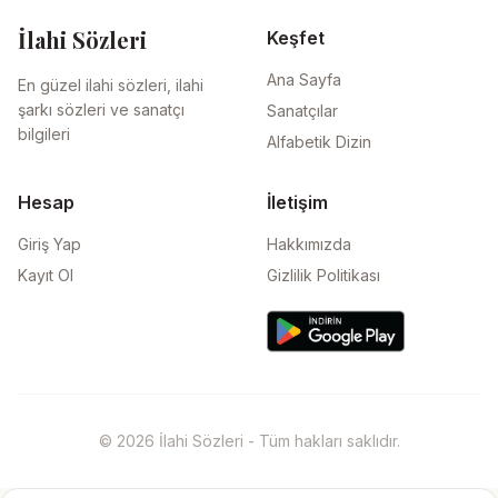
İlahi Sözleri
Keşfet
Ana Sayfa
En güzel ilahi sözleri, ilahi
şarkı sözleri ve sanatçı
Sanatçılar
bilgileri
Alfabetik Dizin
Hesap
İletişim
Giriş Yap
Hakkımızda
Kayıt Ol
Gizlilik Politikası
© 2026 İlahi Sözleri - Tüm hakları saklıdır.