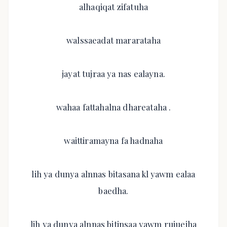
alhaqiqat zifatuha
walssaeadat mararataha
jayat tujraa ya nas ealayna.
wahaa fattahalna dhareataha .
waittiramayna fa hadnaha
lih ya dunya alnnas bitasana kl yawm ealaa
baedha.
lih ya dunya alnnas bitinsaa yawm rujueiha