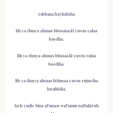
rabbana hayhaluha
lih ya dunya alnnas bitasana kl yawm ealaa
baedha.
lih ya dunya alnnas bitasaa kl yawm ealaa
baediha.
lih ya dunya alnnas bitinsaa yawm rujueiha
lurabbiha.
layh yudie bina al’aman wal’amin naftakiruh