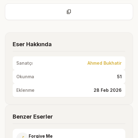
content_copy
Eser Hakkında
Sanatçı
Ahmed Bukhatir
Okunma
51
Eklenme
28 Feb 2026
Benzer Eserler
Forgive Me