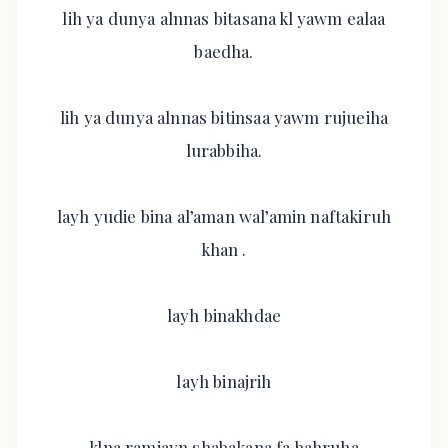
lih ya dunya alnnas bitasana kl yawm ealaa
baedha.
lih ya dunya alnnas bitinsaa yawm rujueiha
lurabbiha.
layh yudie bina al’aman wal’amin naftakiruh
khan .
layh binakhdae
layh binajrih
klna ramiayn shabakana fa bahruha