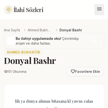
menu
İlahi Sözleri
light_mode
chevron_right
chevron_right
Ana Sayfa
Ahmed Bukhatir
Donyal Bashr
Bu ilahiyi uygulamada oku!
Çevrimdışı
İndir
erişim ve daha fazlası.
AHMED BUKHATIR
Donyal Bashr
favorite_border
visibility
51 Okunma
Favorilere Ekle
lih ya dunya alnnas bitasana kl yawm ealaa