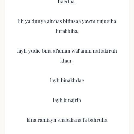
baedha.
lih ya dunya alnnas bitinsaa yawm rujueiha
lurabbiha.
layh yudie bina al’aman wal’amin naftakiruh
khan .
layh binakhdae
layh binajrih
klna ramiayn shabakana fa bahruha