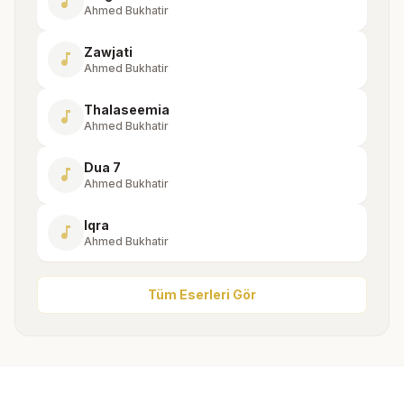
music_note
Ahmed Bukhatir
Zawjati
music_note
Ahmed Bukhatir
Thalaseemia
music_note
Ahmed Bukhatir
Dua 7
music_note
Ahmed Bukhatir
Iqra
music_note
Ahmed Bukhatir
Tüm Eserleri Gör