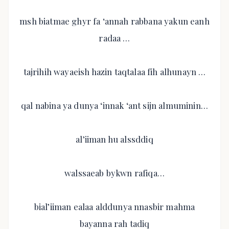
msh biatmae ghyr fa ‘annah rabbana yakun eanh
radaa …
tajrihih wayaeish hazin taqtalaa fih alhunayn …
qal nabina ya dunya ‘innak ‘ant sijn almuminin…
al’iiman hu alssddiq
walssaeab bykwn rafiqa…
bial’iiman ealaa alddunya nnasbir mahma
bayanna rah tadiq