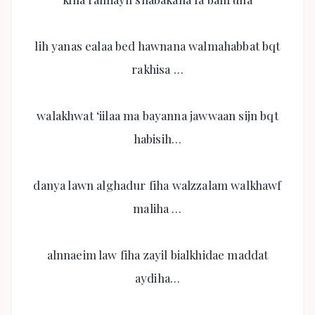
lih yanas ealaa bed hawnana walmahabbat bqt
rakhisa …
walakhwat ‘iilaa ma bayanna jawwaan sijn bqt
habisih…
danya lawn alghadur fiha walzzalam walkhawf
maliha …
alnnaeim law fiha zayil bialkhidae maddat
aydiha…