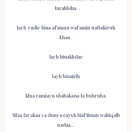
lurabbiha.
layh yudie bina al’aman wal’amin naftakiruh
khan .
layh binakhdae
layh binajrih
klna ramiayn shabakana fa buhruha.
‘iilaa fayakaa ya dunya eaysh bial’iiman wabiqalb
nadaa…