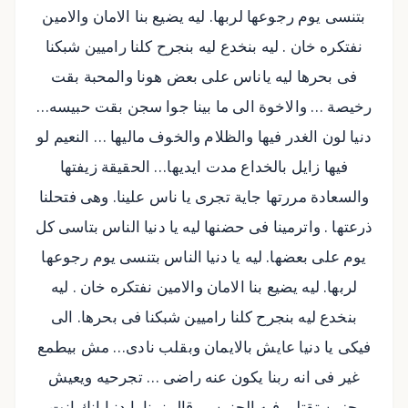
بتنسى يوم رجوعها لربها. ليه يضيع بنا الامان والامين
نفتكره خان . ليه بنخدع ليه بنجرح كلنا راميين شبكنا
فى بحرها ليه ياناس على بعض هونا والمحبة بقت
رخيصة … والاخوة الى ما بينا جوا سجن بقت حبيسه…
دنيا لون الغدر فيها والظلام والخوف ماليها … النعيم لو
فيها زايل بالخداع مدت ايديها… الحقيقة زيفتها
والسعادة مررتها جاية تجرى يا ناس علينا. وهى فتحلنا
ذرعتها . واترمينا فى حضنها ليه يا دنيا الناس بتاسى كل
يوم على بعضها. ليه يا دنيا الناس بتنسى يوم رجوعها
لربها. ليه يضيع بنا الامان والامين نفتكره خان . ليه
بنخدع ليه بنجرح كلنا راميين شبكنا فى بحرها. الى
فيكى يا دنيا عايش بالايمان وبقلب نادى… مش بيطمع
غير فى انه ربنا يكون عنه راضى … تجرحيه ويعيش
حزين تقتلى فيه الحنين … قال نبينا يا دنيا انك انت