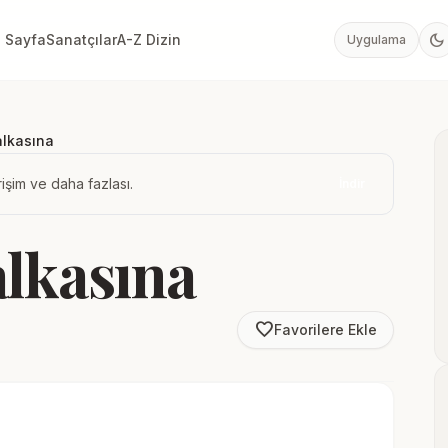
dark_mode
 Sayfa
Sanatçılar
A-Z Dizin
Uygulama
alkasına
işim ve daha fazlası.
İndir
alkasına
favorite_border
Favorilere Ekle