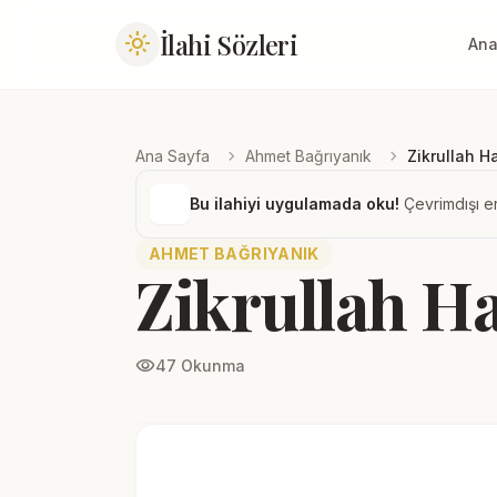
İlahi Sözleri
light_mode
Ana
chevron_right
chevron_right
Ana Sayfa
Ahmet Bağrıyanık
Zikrullah H
Bu ilahiyi uygulamada oku!
Çevrimdışı er
AHMET BAĞRIYANIK
Zikrullah H
visibility
47 Okunma