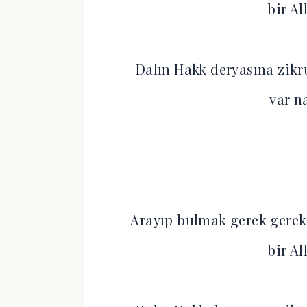
bir A
Dalın Hakk deryasına zikr
var n
Arayıp bulmak gerek gerek
bir A