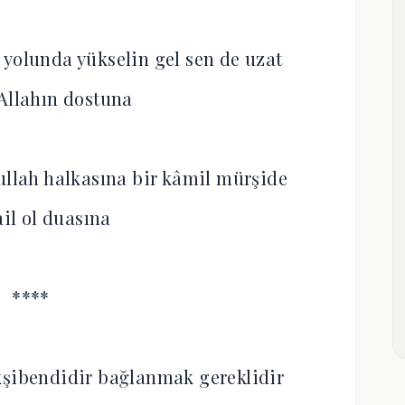
 yolunda yükselin gel sen de uzat
 Allahın dostuna
ullah halkasına bir kâmil mürşide
ail ol duasına
****
kşibendidir bağlanmak gereklidir