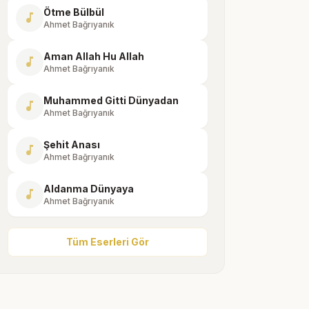
Ötme Bülbül
music_note
Ahmet Bağrıyanık
Aman Allah Hu Allah
music_note
Ahmet Bağrıyanık
Muhammed Gitti Dünyadan
music_note
Ahmet Bağrıyanık
Şehit Anası
music_note
Ahmet Bağrıyanık
Aldanma Dünyaya
music_note
Ahmet Bağrıyanık
Tüm Eserleri Gör