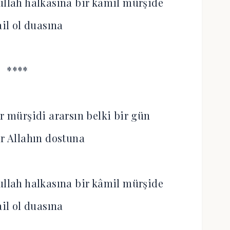
ullah halkasına bir kâmil mürşide
ail ol duasına
****
 mürşidi ararsın belki bir gün
ir Allahın dostuna
ullah halkasına bir kâmil mürşide
ail ol duasına