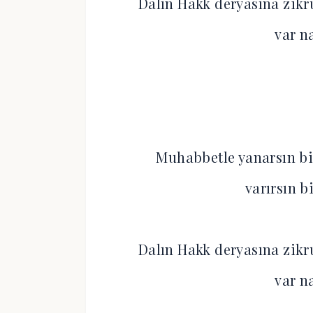
Dalın Hakk deryasına zikr
var n
Muhabbetle yanarsın bir
varırsın b
Dalın Hakk deryasına zikr
var n