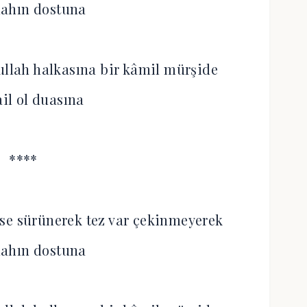
llahın dostuna
ullah halkasına bir kâmil mürşide
ail ol duasına
****
se sürünerek tez var çekinmeyerek
llahın dostuna