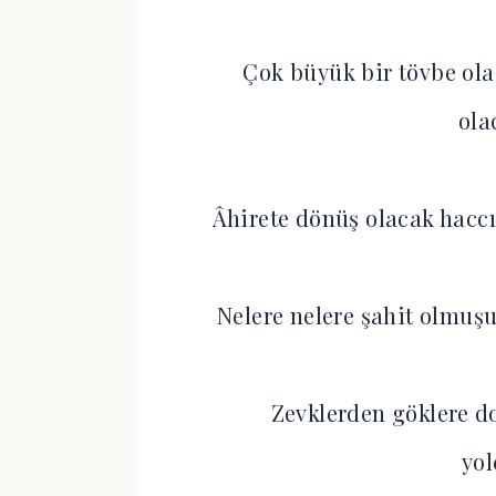
Çok büyük bir tövbe ola
ola
Âhirete dönüş olacak haccı
Nelere nelere şahit olmuş
Zevklerden göklere 
yo