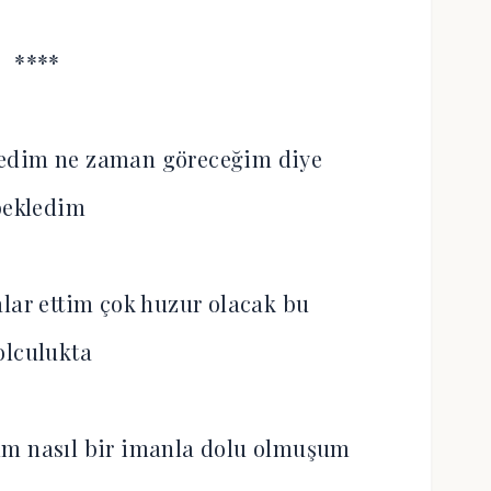
****
ledim ne zaman göreceğim diye
bekledim
lar ettim çok huzur olacak bu
olculukta
um nasıl bir imanla dolu olmuşum