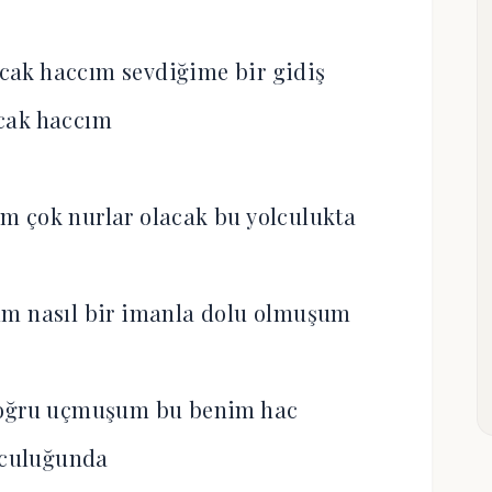
cak haccım sevdiğime bir gidiş
cak haccım
m çok nurlar olacak bu yolculukta
um nasıl bir imanla dolu olmuşum
doğru uçmuşum bu benim hac
lculuğunda