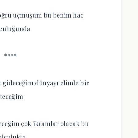
doğru uçmuşum bu benim hac
lculuğunda
****
 gideceğim dünyayı elimle bir
iteceğim
eceğim çok ikramlar olacak bu
olculukta