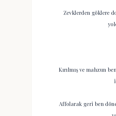
Zevklerden göklere 
yo
Kırılmış ve mahzun ben
Affolarak geri ben dön
y