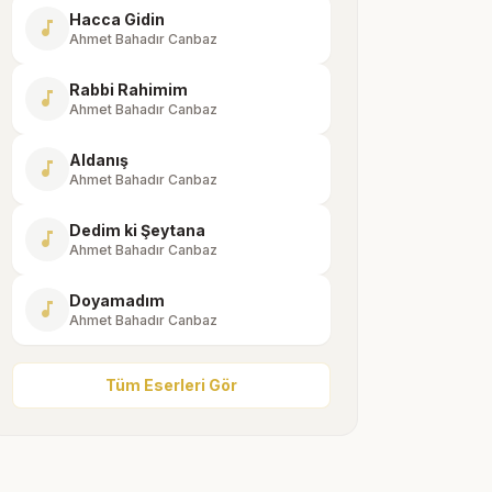
Hacca Gidin
music_note
Ahmet Bahadır Canbaz
Rabbi Rahimim
music_note
Ahmet Bahadır Canbaz
Aldanış
music_note
Ahmet Bahadır Canbaz
Dedim ki Şeytana
music_note
Ahmet Bahadır Canbaz
Doyamadım
music_note
Ahmet Bahadır Canbaz
Tüm Eserleri Gör