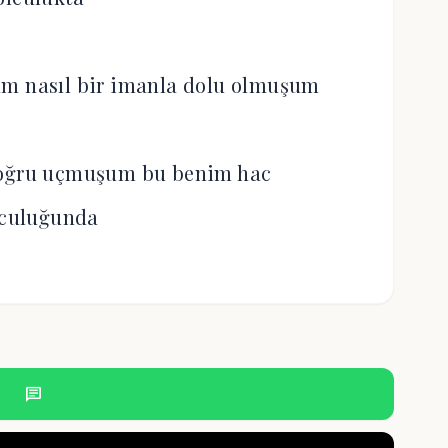
um nasıl bir imanla dolu olmuşum
doğru uçmuşum bu benim hac
lculuğunda
chat