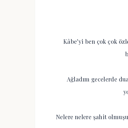
Kâbe’yi ben çok çok öz
Ağladım gecelerde dua
y
Nelere nelere şahit olmuş