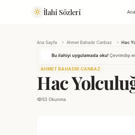
İlahi Sözleri
light_mode
Ana
chevron_right
chevron_right
Ana Sayfa
Ahmet Bahadır Canbaz
Hac Y
Bu ilahiyi uygulamada oku!
Çevrimdışı er
AHMET BAHADIR CANBAZ
Hac Yolcul
visibility
53 Okunma