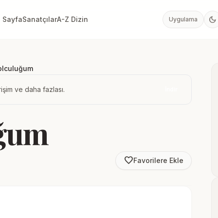
dark_mode
 Sayfa
Sanatçılar
A-Z Dizin
Uygulama
olculuğum
işim ve daha fazlası.
İndir
uğum
favorite_border
Favorilere Ekle