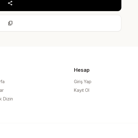
share
content_copy
Hesap
yfa
Giriş Yap
ar
Kayıt Ol
k Dizin