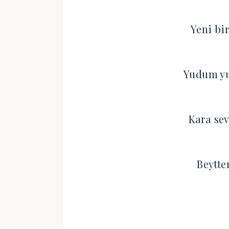
Yeni bi
Yudum y
Kara se
Beytte