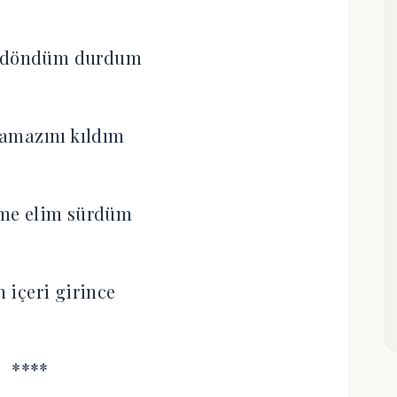
e döndüm durdum
amazını kıldım
me elim sürdüm
n içeri girince
****