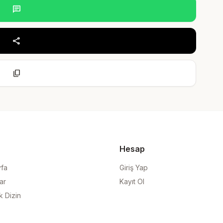
chat
share
content_copy
Hesap
yfa
Giriş Yap
ar
Kayıt Ol
k Dizin