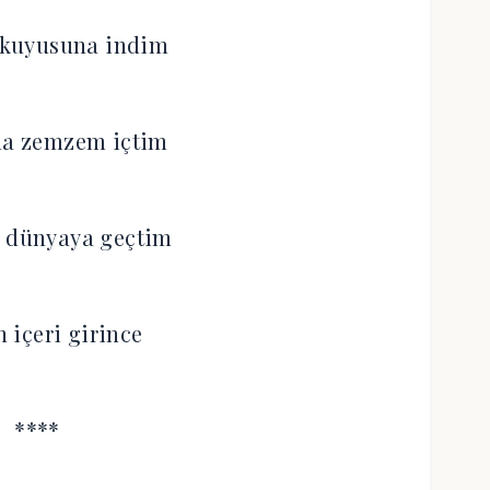
kuyusuna indim
na zemzem içtim
a dünyaya geçtim
n içeri girince
****