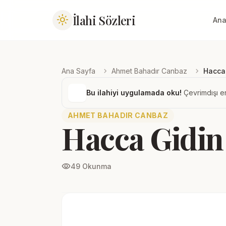
İlahi Sözleri
light_mode
Ana
chevron_right
chevron_right
Ana Sayfa
Ahmet Bahadır Canbaz
Hacca
Bu ilahiyi uygulamada oku!
Çevrimdışı er
AHMET BAHADIR CANBAZ
Hacca Gidin
visibility
49 Okunma