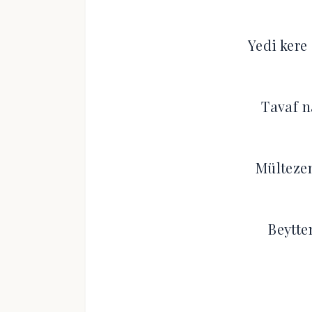
Yedi ker
Tavaf n
Mülteze
Beytte