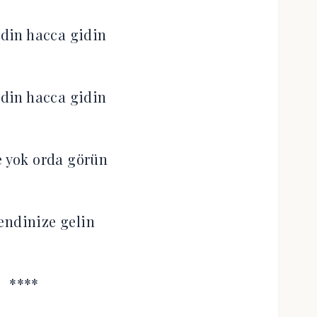
din hacca gidin
din hacca gidin
e yok orda görün
endinize gelin
****