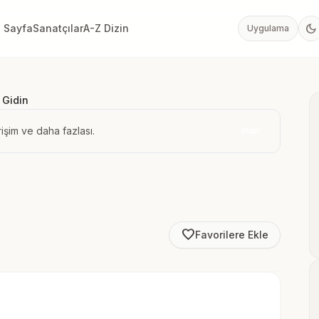
dark_mode
 Sayfa
Sanatçılar
A-Z Dizin
Uygulama
 Gidin
işim ve daha fazlası.
İndir
favorite_border
Favorilere Ekle