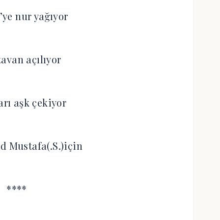
ye nur yağıyor
tavan açılıyor
arı aşk çekiyor
Mustafa(.S.)için
****