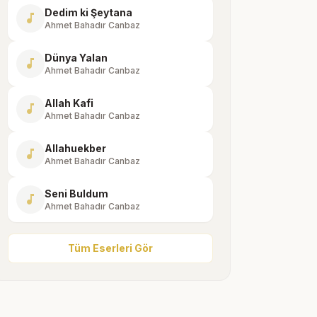
Dedim ki Şeytana
music_note
Ahmet Bahadır Canbaz
Dünya Yalan
music_note
Ahmet Bahadır Canbaz
Allah Kafi
music_note
Ahmet Bahadır Canbaz
Allahuekber
music_note
Ahmet Bahadır Canbaz
Seni Buldum
music_note
Ahmet Bahadır Canbaz
Tüm Eserleri Gör