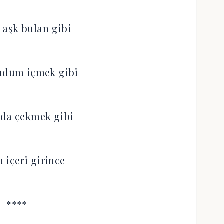
r aşk bulan gibi
udum içmek gibi
vda çekmek gibi
n içeri girince
****