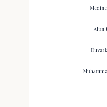
Medine’
Altın 
Duvarl
Muhammed 