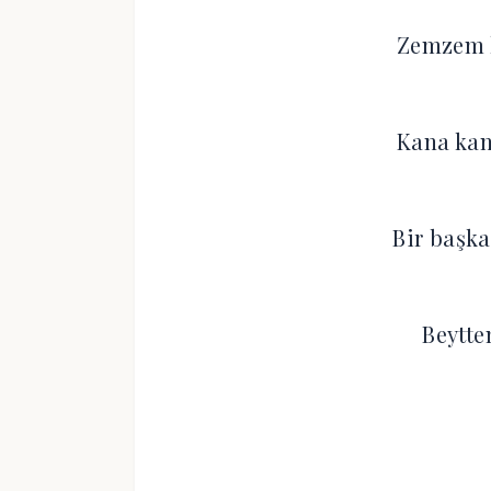
Zemzem 
Kana ka
Bir başk
Beytte