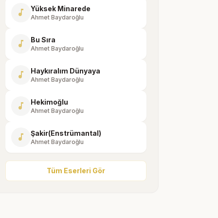
Yüksek Minarede
music_note
Ahmet Baydaroğlu
Bu Sıra
music_note
Ahmet Baydaroğlu
Haykıralım Dünyaya
music_note
Ahmet Baydaroğlu
Hekimoğlu
music_note
Ahmet Baydaroğlu
Şakir(Enstrümantal)
music_note
Ahmet Baydaroğlu
Tüm Eserleri Gör