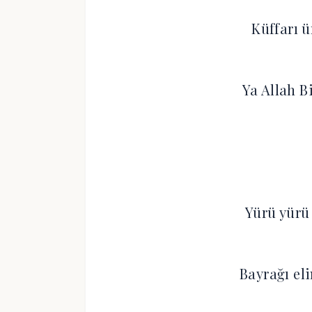
Küffarı ü
Ya Allah B
Yürü yürü 
Bayrağı eli