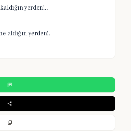
kaldığın yerden!..
ne aldığın yerden!.
chat
share
content_copy