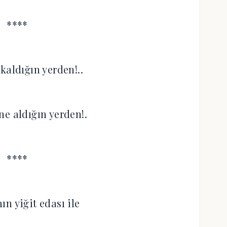
****
kaldığın yerden!..
ne aldığın yerden!.
****
n yiğit edası ile