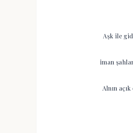
Aşk ile gi
iman şahlan
Alnın açık