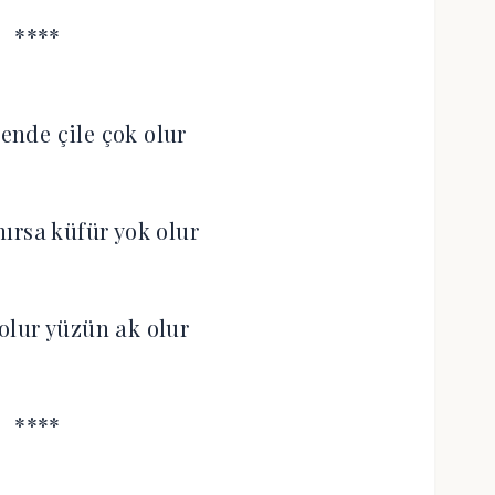
****
dende çile çok olur
ırsa küfür yok olur
 olur yüzün ak olur
****