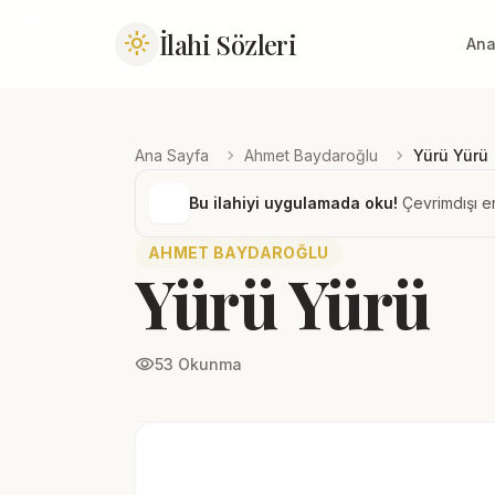
İlahi Sözleri
light_mode
Ana
chevron_right
chevron_right
Ana Sayfa
Ahmet Baydaroğlu
Yürü Yürü
Bu ilahiyi uygulamada oku!
Çevrimdışı er
AHMET BAYDAROĞLU
Yürü Yürü
visibility
53 Okunma