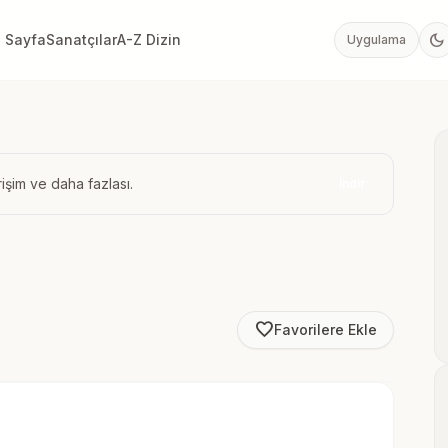
dark_mode
 Sayfa
Sanatçılar
A-Z Dizin
Uygulama
işim ve daha fazlası.
İndir
favorite_border
Favorilere Ekle