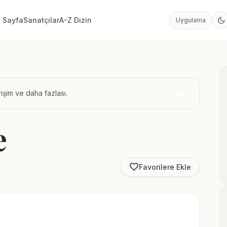
dark_mode
 Sayfa
Sanatçılar
A-Z Dizin
Uygulama
işim ve daha fazlası.
İndir
e
favorite_border
Favorilere Ekle