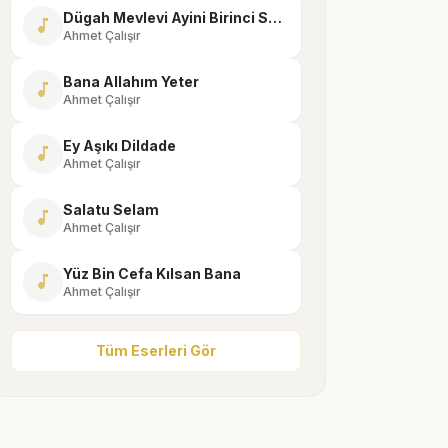
Dügah Mevlevi Ayini Birinci Selam ve İkinci Selam
music_note
Ahmet Çalışır
Bana Allahım Yeter
music_note
Ahmet Çalışır
Ey Aşıkı Dildade
music_note
Ahmet Çalışır
Salatu Selam
music_note
Ahmet Çalışır
Yüz Bin Cefa Kılsan Bana
music_note
Ahmet Çalışır
Tüm Eserleri Gör