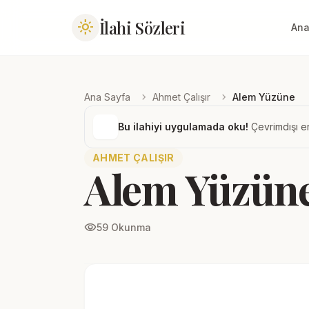
İlahi Sözleri
light_mode
Ana
chevron_right
chevron_right
Ana Sayfa
Ahmet Çalışır
Alem Yüzüne
Bu ilahiyi uygulamada oku!
Çevrimdışı er
AHMET ÇALIŞIR
Alem Yüzün
visibility
59 Okunma