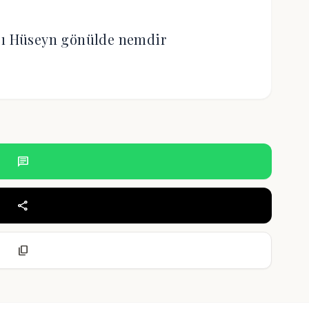
cı Hüseyn gönülde nemdir
chat
share
content_copy