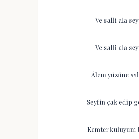
Ve salli ala s
Ve salli ala s
Âlem yüzüne sa
Seyfin çak edip 
Kemter kuluyum b