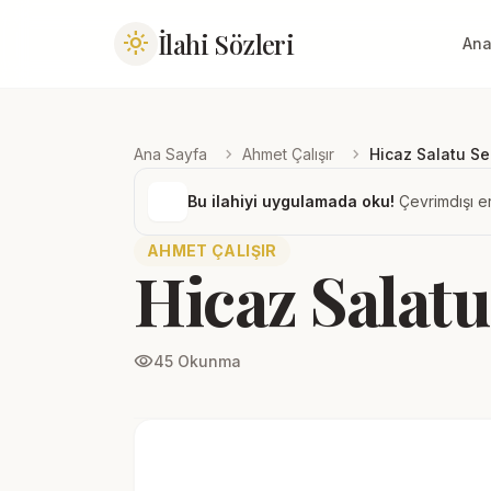
İlahi Sözleri
light_mode
Ana
chevron_right
chevron_right
Ana Sayfa
Ahmet Çalışır
Hicaz Salatu S
Bu ilahiyi uygulamada oku!
Çevrimdışı er
AHMET ÇALIŞIR
Hicaz Salat
visibility
45 Okunma