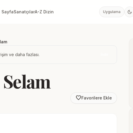
dark_mode
 Sayfa
Sanatçılar
A-Z Dizin
Uygulama
elam
işim ve daha fazlası.
İndir
u Selam
favorite_border
Favorilere Ekle