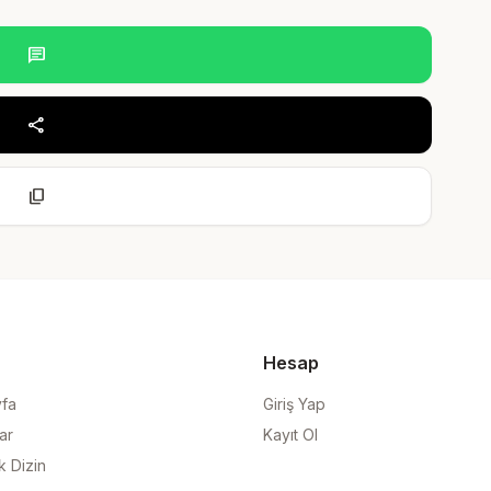
chat
share
content_copy
Hesap
yfa
Giriş Yap
ar
Kayıt Ol
k Dizin