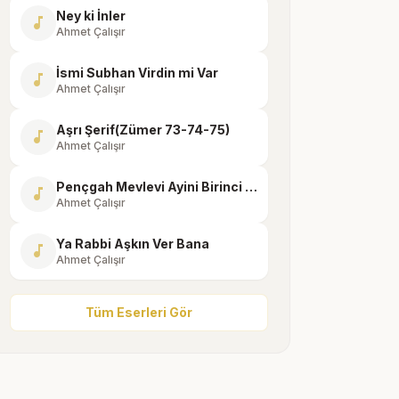
Ney ki İnler
music_note
Ahmet Çalışır
İsmi Subhan Virdin mi Var
music_note
Ahmet Çalışır
Aşrı Şerif(Zümer 73-74-75)
music_note
Ahmet Çalışır
Pençgah Mevlevi Ayini Birinci Selam
music_note
Ahmet Çalışır
Ya Rabbi Aşkın Ver Bana
music_note
Ahmet Çalışır
Tüm Eserleri Gör