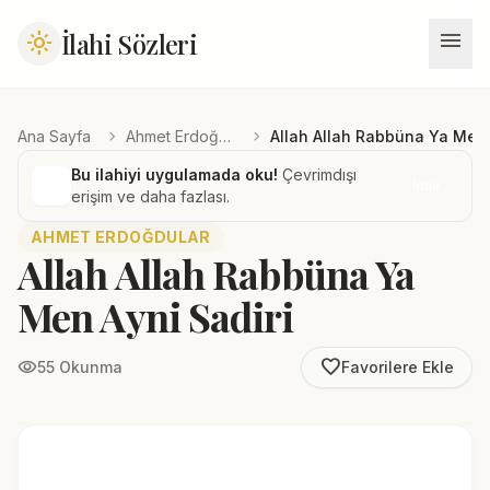
menu
İlahi Sözleri
light_mode
chevron_right
chevron_right
Ana Sayfa
Ahmet Erdoğdular
Allah Allah Rabbüna Ya Men 
Bu ilahiyi uygulamada oku!
Çevrimdışı
İndir
erişim ve daha fazlası.
AHMET ERDOĞDULAR
Allah Allah Rabbüna Ya
Men Ayni Sadiri
favorite_border
visibility
55 Okunma
Favorilere Ekle