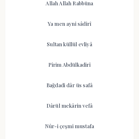
Allah Allah Rabbüna
Ya men ayni sâdirî
Sultan küllül evliyâ
Pîrim Abdülkadirî
Bağdadi dâr üs safâ
Dârül mekârin vefâ
Nûr-i çeşmi mustafa