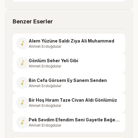
Benzer Eserler
Alem Yüzüne Saldı Ziya Ali Muhammed
music_note
Ahmet Erdoğdular
Gönlüm Seher Yeli Gibi
music_note
Ahmet Erdoğdular
Bin Cefa Görsem Ey Sanem Senden
music_note
Ahmet Erdoğdular
Bir Hoş Hıram Taze Civan Aldı Gönlümüz
music_note
Ahmet Erdoğdular
Pek Sevdim Efendim Seni Gayetle Beğendim
music_note
Ahmet Erdoğdular