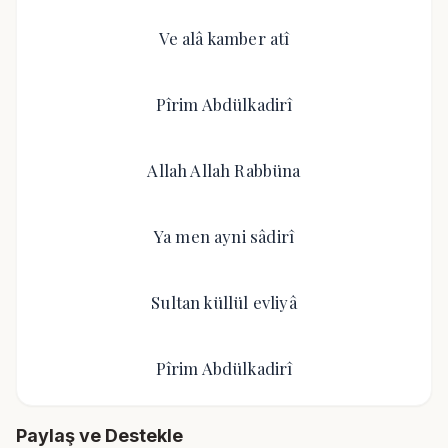
Ve alâ kamber atî
Pîrim Abdülkadirî
Allah Allah Rabbüna
Ya men ayni sâdirî
Sultan küllül evliyâ
Pîrim Abdülkadirî
Paylaş ve Destekle