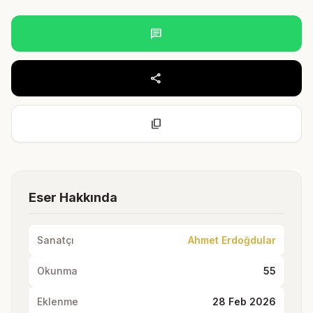
chat
share
content_copy
Eser Hakkında
Sanatçı
Ahmet Erdoğdular
Okunma
55
Eklenme
28 Feb 2026