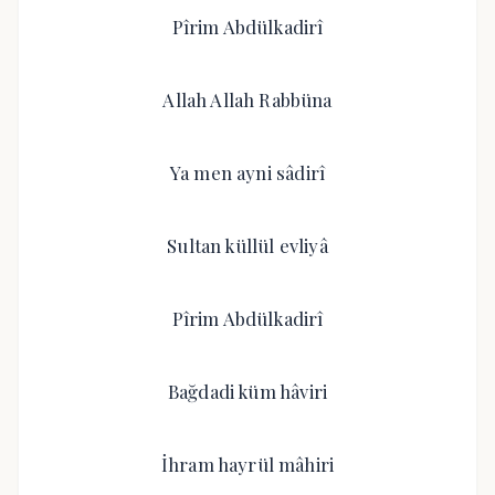
Pîrim Abdülkadirî
Allah Allah Rabbüna
Ya men ayni sâdirî
Sultan küllül evliyâ
Pîrim Abdülkadirî
Bağdadi küm hâviri
İhram hayrül mâhiri