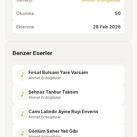
Okunma
50
Eklenme
28 Feb 2026
Benzer Eserler
Fırsat Bulsam Yare Varsam
music_note
Ahmet Erdoğdular
Şehnaz Tanbur Taksim
music_note
Ahmet Erdoğdular
Camı Lalindir Ayine Ruyi Enverin
music_note
Ahmet Erdoğdular
Gönlüm Seher Yeli Gibi
music_note
Ahmet Erdoğdular