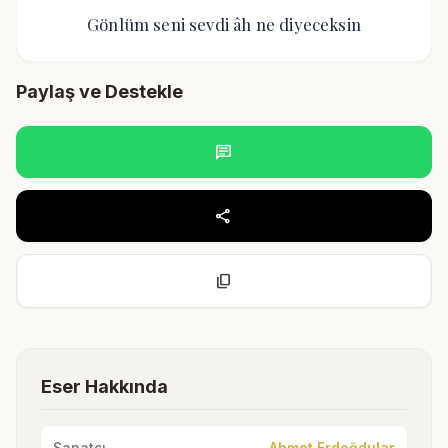
Gönlüm seni sevdi âh ne diyeceksin
Paylaş ve Destekle
chat
share
content_copy
Eser Hakkında
Sanatçı
Ahmet Erdoğdular