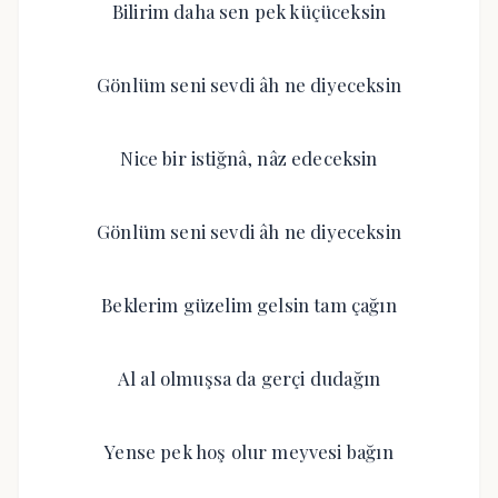
Bilirim daha sen pek küçüceksin
Gönlüm seni sevdi âh ne diyeceksin
Nice bir istiğnâ, nâz edeceksin
Gönlüm seni sevdi âh ne diyeceksin
Beklerim güzelim gelsin tam çağın
Al al olmuşsa da gerçi dudağın
Yense pek hoş olur meyvesi bağın