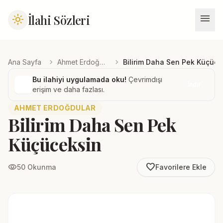
menu
İlahi Sözleri
light_mode
chevron_right
chevron_right
Ana Sayfa
Ahmet Erdoğdular
Bilirim Daha Sen Pek Küçüce
Bu ilahiyi uygulamada oku!
Çevrimdışı
İndir
erişim ve daha fazlası.
AHMET ERDOĞDULAR
Bilirim Daha Sen Pek
Küçüceksin
favorite_border
visibility
50 Okunma
Favorilere Ekle