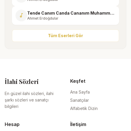
Tende Canım Canda Cananım Muhammed Mustafa
music_note
Ahmet Erdoğdular
Tüm Eserleri Gör
İlahi Sözleri
Keşfet
Ana Sayfa
En güzel ilahi sözleri, ilahi
şarkı sözleri ve sanatçı
Sanatçılar
bilgileri
Alfabetik Dizin
Hesap
İletişim