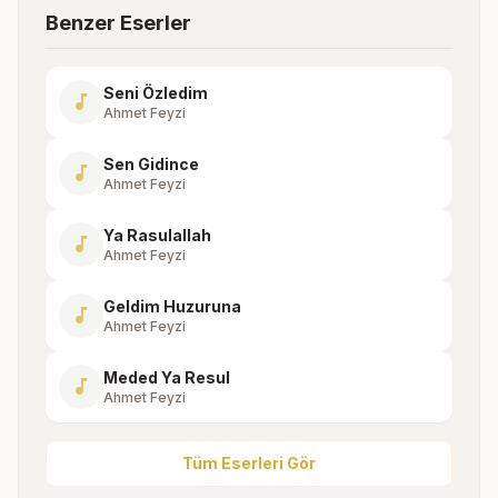
Benzer Eserler
Seni Özledim
music_note
Ahmet Feyzi
Sen Gidince
music_note
Ahmet Feyzi
Ya Rasulallah
music_note
Ahmet Feyzi
Geldim Huzuruna
music_note
Ahmet Feyzi
Meded Ya Resul
music_note
Ahmet Feyzi
Tüm Eserleri Gör