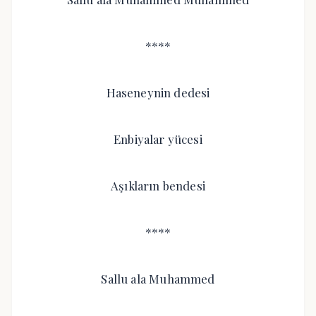
****
Haseneynin dedesi
Enbiyalar yücesi
Aşıkların bendesi
****
Sallu ala Muhammed