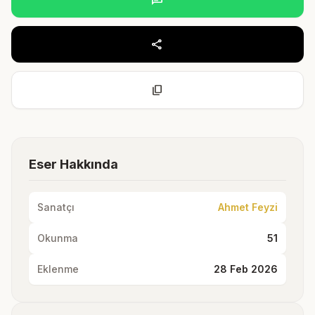
share
content_copy
Eser Hakkında
Sanatçı
Ahmet Feyzi
Okunma
51
Eklenme
28 Feb 2026