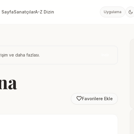
dark_mode
 Sayfa
Sanatçılar
A-Z Dizin
Uygulama
işim ve daha fazlası.
İndir
na
favorite_border
Favorilere Ekle