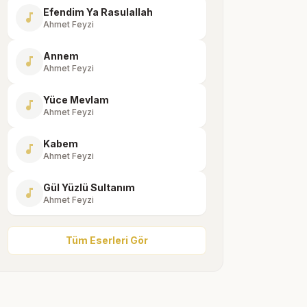
Efendim Ya Rasulallah
music_note
Ahmet Feyzi
Annem
music_note
Ahmet Feyzi
Yüce Mevlam
music_note
Ahmet Feyzi
Kabem
music_note
Ahmet Feyzi
Gül Yüzlü Sultanım
music_note
Ahmet Feyzi
Tüm Eserleri Gör