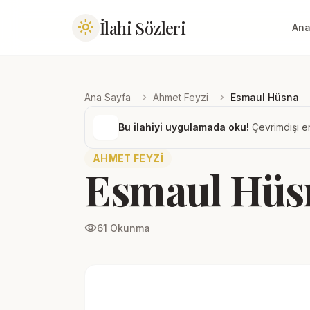
İlahi Sözleri
light_mode
Ana
chevron_right
chevron_right
Ana Sayfa
Ahmet Feyzi
Esmaul Hüsna
Bu ilahiyi uygulamada oku!
Çevrimdışı er
AHMET FEYZI
Esmaul Hüs
visibility
61 Okunma