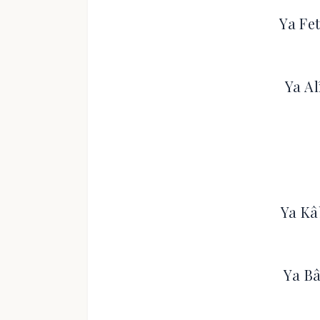
Ya Fe
Ya Al
Ya Kâ
Ya Bâ