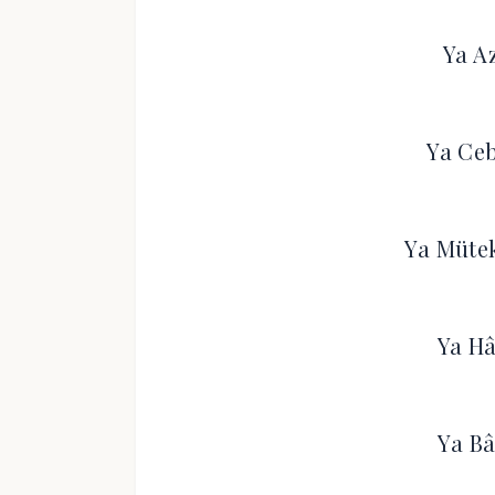
Ya A
Ya Ceb
Ya Mütek
Ya Hâ
Ya Bâ