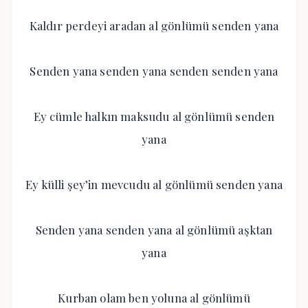
Kaldır perdeyi aradan al gönlümü senden yana
Senden yana senden yana senden senden yana
Ey cümle halkın maksudu al gönlümü senden
yana
Ey külli şey’in mevcudu al gönlümü senden yana
Senden yana senden yana al gönlümü aşktan
yana
Kurban olam ben yoluna al gönlümü