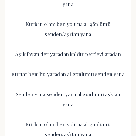
yana
Kurban olam ben yoluna al gönlümü
senden/aşktan yana
Âşık ihvan der yaradan kaldır perdeyi aradan
Kurtar beni bu yaradan al gönlümü senden yana
Senden yana senden yana al gönlümü aşktan
yana
Kurban olam ben yoluna al gönlümü
senden/aşktan yana