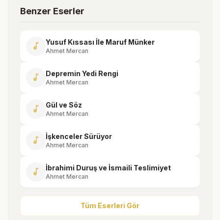
Benzer Eserler
Yusuf Kıssası İle Maruf Münker
music_note
Ahmet Mercan
Depremin Yedi Rengi
music_note
Ahmet Mercan
Gül ve Söz
music_note
Ahmet Mercan
İşkenceler Sürüyor
music_note
Ahmet Mercan
İbrahimi Duruş ve İsmaili Teslimiyet
music_note
Ahmet Mercan
Tüm Eserleri Gör