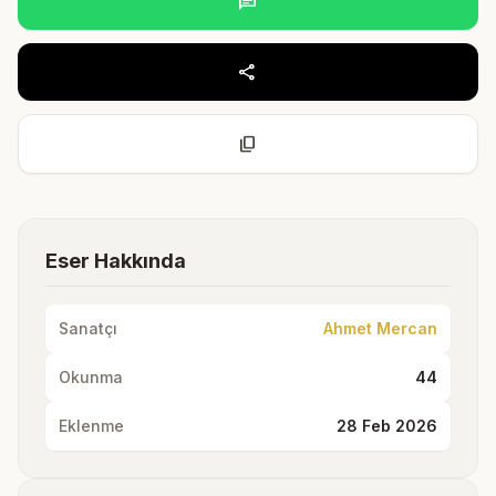
chat
share
content_copy
Eser Hakkında
Sanatçı
Ahmet Mercan
Okunma
44
Eklenme
28 Feb 2026