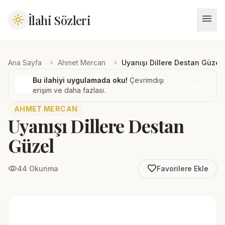
menu
İlahi Sözleri
light_mode
chevron_right
chevron_right
Ana Sayfa
Ahmet Mercan
Uyanışı Dillere Destan Güzel
Bu ilahiyi uygulamada oku!
Çevrimdışı
İndir
erişim ve daha fazlası.
AHMET MERCAN
Uyanışı Dillere Destan
Güzel
favorite_border
visibility
44 Okunma
Favorilere Ekle