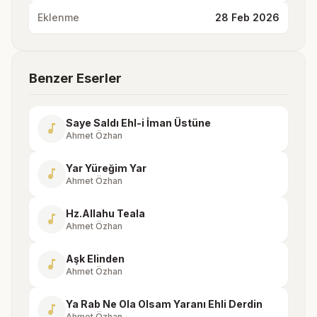
Eklenme
28 Feb 2026
Benzer Eserler
Saye Saldı Ehl-i İman Üstüne
music_note
Ahmet Özhan
Yar Yüreğim Yar
music_note
Ahmet Özhan
Hz.Allahu Teala
music_note
Ahmet Özhan
Aşk Elinden
music_note
Ahmet Özhan
Ya Rab Ne Ola Olsam Yaranı Ehli Derdin
music_note
Ahmet Özhan