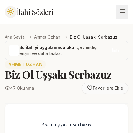
menu
İlahi Sözleri
light_mode
chevron_right
chevron_right
Ana Sayfa
Ahmet Özhan
Biz Ol Uşşakı Serbazuz
Bu ilahiyi uygulamada oku!
Çevrimdışı
İndir
erişim ve daha fazlası.
AHMET ÖZHAN
Biz Ol Uşşakı Serbazuz
favorite_border
visibility
47 Okunma
Favorilere Ekle
Biz ol uşşak-ı serbâzız