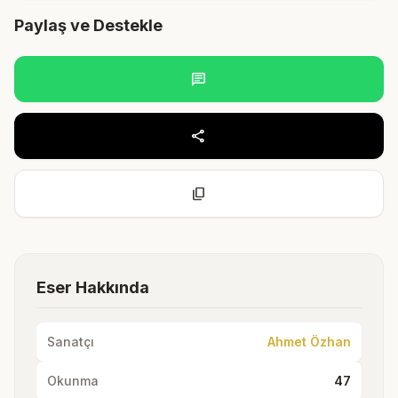
Paylaş ve Destekle
chat
share
content_copy
Eser Hakkında
Sanatçı
Ahmet Özhan
Okunma
47