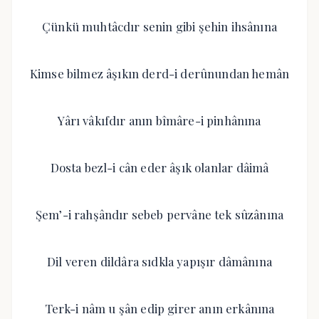
Çünkü muhtâcdır senin gibi şehin ihsânına
Kimse bilmez âşıkın derd-i derûnundan hemân
Yârı vâkıfdır anın bîmâre-i pinhânına
Dosta bezl-i cân eder âşık olanlar dâimâ
Şem’-i rahşândır sebeb pervâne tek sûzânına
Dil veren dildâra sıdkla yapışır dâmânına
Terk-i nâm u şân edip girer anın erkânına