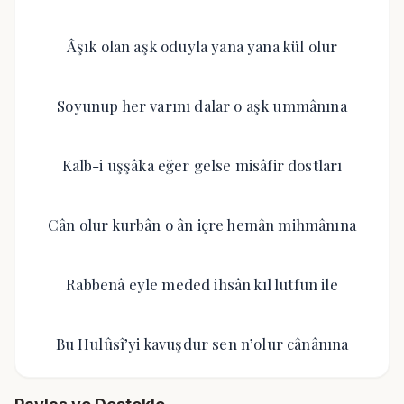
Âşık olan aşk oduyla yana yana kül olur
Soyunup her varını dalar o aşk ummânına
Kalb-i uşşâka eğer gelse misâfir dostları
Cân olur kurbân o ân içre hemân mihmânına
Rabbenâ eyle meded ihsân kıl lutfun ile
Bu Hulûsî’yi kavuşdur sen n’olur cânânına