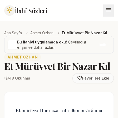
menu
İlahi Sözleri
light_mode
chevron_right
chevron_right
Ana Sayfa
Ahmet Özhan
Et Mürüvvet Bir Nazar Kıl
Bu ilahiyi uygulamada oku!
Çevrimdışı
İndir
erişim ve daha fazlası.
AHMET ÖZHAN
Et Mürüvvet Bir Nazar Kıl
favorite_border
visibility
48 Okunma
Favorilere Ekle
Et mürüvvet bir nazar kıl kalbimin vîrânına