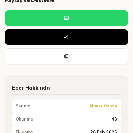
Paylaş ve Destekle
chat
share
content_copy
Eser Hakkında
Sanatçı
Ahmet Özhan
Okunma
48
Eklenme
28 Feb 2026