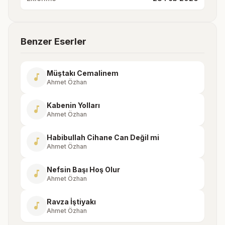
Benzer Eserler
Müştakı Cemalinem
music_note
Ahmet Özhan
Kabenin Yolları
music_note
Ahmet Özhan
Habibullah Cihane Can Değil mi
music_note
Ahmet Özhan
Nefsin Başı Hoş Olur
music_note
Ahmet Özhan
Ravza İştiyakı
music_note
Ahmet Özhan