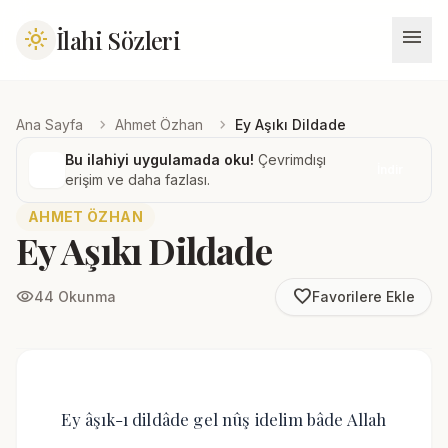
menu
İlahi Sözleri
light_mode
chevron_right
chevron_right
Ana Sayfa
Ahmet Özhan
Ey Aşıkı Dildade
Bu ilahiyi uygulamada oku!
Çevrimdışı
İndir
erişim ve daha fazlası.
AHMET ÖZHAN
Ey Aşıkı Dildade
favorite_border
visibility
44 Okunma
Favorilere Ekle
Ey âşık-ı dildâde gel nûş idelim bâde Allah