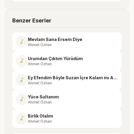
Benzer Eserler
Mevlam Sana Ersem Diye
music_note
Ahmet Özhan
Urumdan Çıktım Yürüdüm
music_note
Ahmet Özhan
Ey Efendim Böyle Suzan İçre Kalam mı Acep
music_note
Ahmet Özhan
Yüce Sultanım
music_note
Ahmet Özhan
Birlik Olalım
music_note
Ahmet Özhan