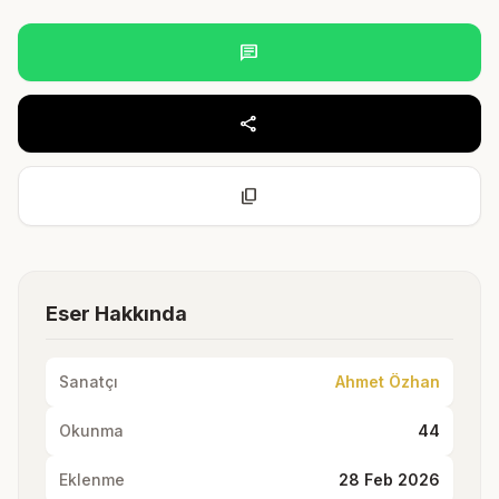
chat
share
content_copy
Eser Hakkında
Sanatçı
Ahmet Özhan
Okunma
44
Eklenme
28 Feb 2026