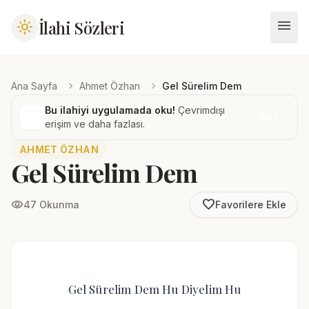
menu
İlahi Sözleri
light_mode
chevron_right
chevron_right
Ana Sayfa
Ahmet Özhan
Gel Sürelim Dem
Bu ilahiyi uygulamada oku!
Çevrimdışı
İndir
erişim ve daha fazlası.
AHMET ÖZHAN
Gel Sürelim Dem
favorite_border
visibility
47 Okunma
Favorilere Ekle
Gel Sürelim Dem Hu Diyelim Hu