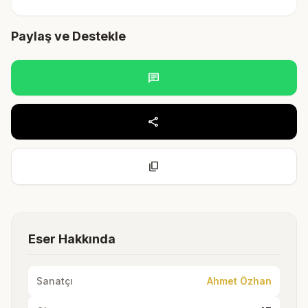
Paylaş ve Destekle
chat
share
content_copy
Eser Hakkında
Sanatçı
Ahmet Özhan