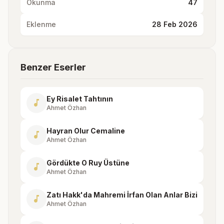
Okunma
47
Eklenme
28 Feb 2026
Benzer Eserler
Ey Risalet Tahtının
music_note
Ahmet Özhan
Hayran Olur Cemaline
music_note
Ahmet Özhan
Gördükte O Ruy Üstüne
music_note
Ahmet Özhan
Zatı Hakk'da Mahremi İrfan Olan Anlar Bizi
music_note
Ahmet Özhan