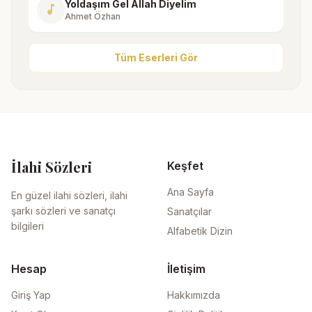
Yoldaşım Gel Allah Diyelim
music_note
Ahmet Özhan
Tüm Eserleri Gör
İlahi Sözleri
Keşfet
Ana Sayfa
En güzel ilahi sözleri, ilahi
şarkı sözleri ve sanatçı
Sanatçılar
bilgileri
Alfabetik Dizin
Hesap
İletişim
Giriş Yap
Hakkımızda