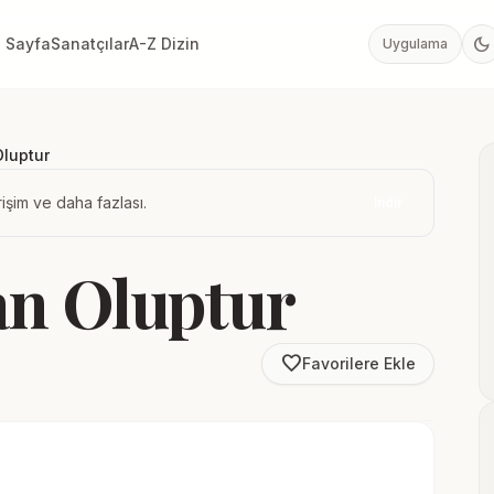
dark_mode
 Sayfa
Sanatçılar
A-Z Dizin
Uygulama
luptur
işim ve daha fazlası.
İndir
an Oluptur
favorite_border
Favorilere Ekle