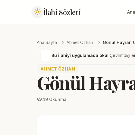
İlahi Sözleri
light_mode
Ana
chevron_right
chevron_right
Ana Sayfa
Ahmet Özhan
Gönül Hayran O
Bu ilahiyi uygulamada oku!
Çevrimdışı er
AHMET ÖZHAN
Gönül Hayr
visibility
49 Okunma