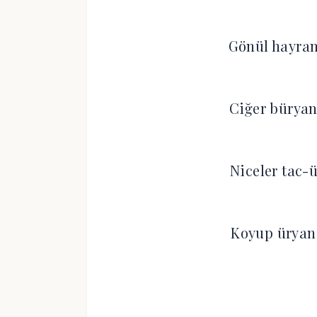
Gönül hayran
Ciğer büryan
Niceler tac-
Koyup üryan 