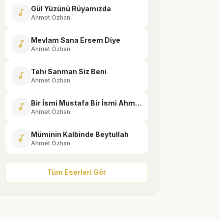
Gül Yüzünü Rüyamızda
music_note
Ahmet Özhan
Mevlam Sana Ersem Diye
music_note
Ahmet Özhan
Tehi Sanman Siz Beni
music_note
Ahmet Özhan
Bir İsmi Mustafa Bir İsmi Ahmed
music_note
Ahmet Özhan
Müminin Kalbinde Beytullah
music_note
Ahmet Özhan
Tüm Eserleri Gör