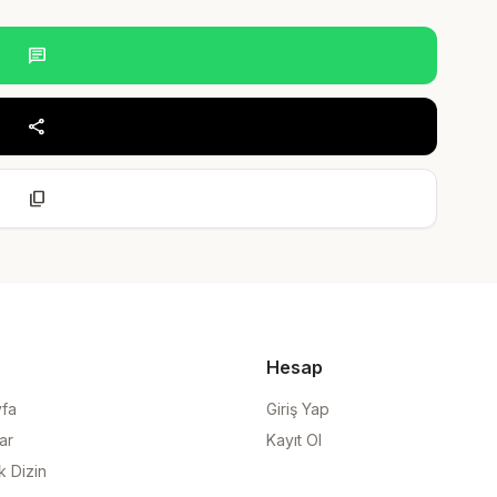
chat
share
content_copy
Hesap
yfa
Giriş Yap
ar
Kayıt Ol
k Dizin