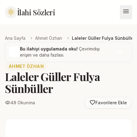
menu
İlahi Sözleri
light_mode
chevron_right
chevron_right
Ana Sayfa
Ahmet Özhan
Laleler Güller Fulya Sünbüller
Bu ilahiyi uygulamada oku!
Çevrimdışı
İndir
erişim ve daha fazlası.
AHMET ÖZHAN
Laleler Güller Fulya
Sünbüller
favorite_border
visibility
48 Okunma
Favorilere Ekle