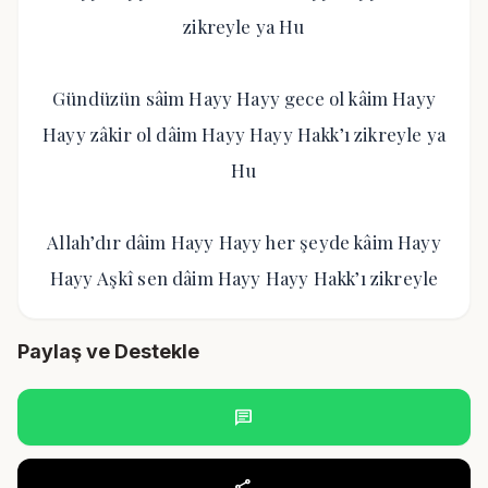
zikreyle ya Hu
Gündüzün sâim Hayy Hayy gece ol kâim Hayy
Hayy zâkir ol dâim Hayy Hayy Hakk’ı zikreyle ya
Hu
Allah’dır dâim Hayy Hayy her şeyde kâim Hayy
Hayy Aşkî sen dâim Hayy Hayy Hakk’ı zikreyle
Paylaş ve Destekle
chat
share