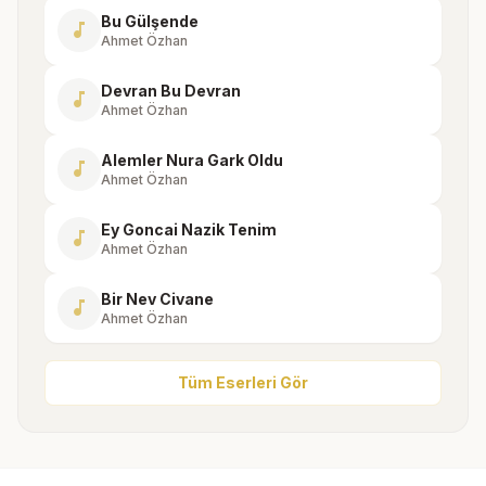
Bu Gülşende
music_note
Ahmet Özhan
Devran Bu Devran
music_note
Ahmet Özhan
Alemler Nura Gark Oldu
music_note
Ahmet Özhan
Ey Goncai Nazik Tenim
music_note
Ahmet Özhan
Bir Nev Civane
music_note
Ahmet Özhan
Tüm Eserleri Gör