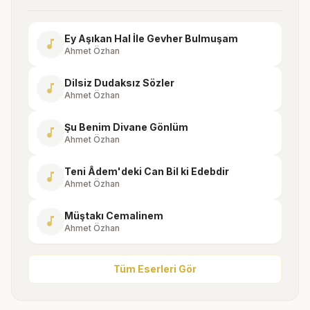
Ey Aşıkan Hal İle Gevher Bulmuşam
music_note
Ahmet Özhan
Dilsiz Dudaksız Sözler
music_note
Ahmet Özhan
Şu Benim Divane Gönlüm
music_note
Ahmet Özhan
Teni Âdem'deki Can Bil ki Edebdir
music_note
Ahmet Özhan
Müştakı Cemalinem
music_note
Ahmet Özhan
Tüm Eserleri Gör