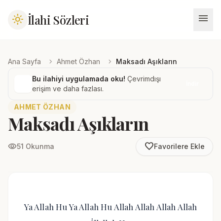
menu
İlahi Sözleri
light_mode
chevron_right
chevron_right
Ana Sayfa
Ahmet Özhan
Maksadı Aşıkların
Bu ilahiyi uygulamada oku!
Çevrimdışı
İndir
erişim ve daha fazlası.
AHMET ÖZHAN
Maksadı Aşıkların
favorite_border
visibility
51 Okunma
Favorilere Ekle
Ya Allah Hu Ya Allah Hu Allah Allah Allah Allah