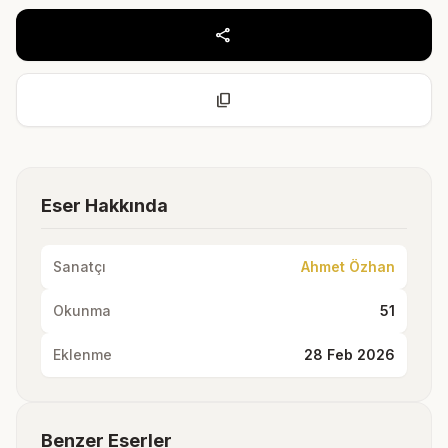
share
content_copy
Eser Hakkında
Sanatçı
Ahmet Özhan
Okunma
51
Eklenme
28 Feb 2026
Benzer Eserler