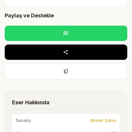
Paylaş ve Destekle
chat
share
content_copy
Eser Hakkında
Sanatçı
Ahmet Şahin