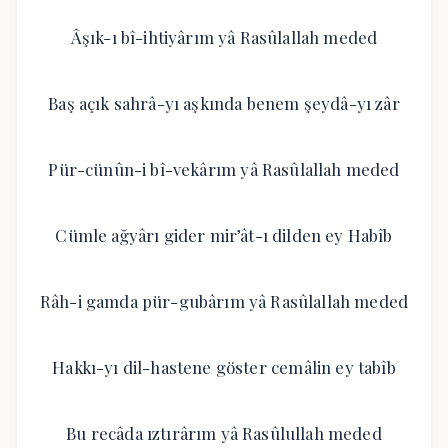
Âşık-ı bî-ihtiyârım yâ Rasûlallah meded
Baş açık sahrâ-yı aşkında benem şeydâ-yı zâr
Pür-cünûn-i bî-vekârım yâ Rasûlallah meded
Cümle ağyârı gider mir’ât-ı dilden ey Habîb
Râh-i gamda pür-gubârım yâ Rasûlallah meded
Hakkı-yı dil-hastene göster cemâlin ey tabîb
Bu recâda ıztırârım yâ Rasûlullah meded