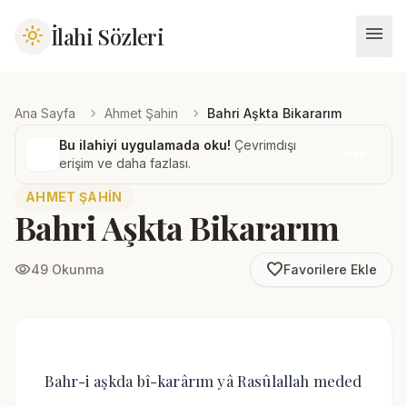
menu
İlahi Sözleri
light_mode
chevron_right
chevron_right
Ana Sayfa
Ahmet Şahin
Bahri Aşkta Bikararım
Bu ilahiyi uygulamada oku!
Çevrimdışı
İndir
erişim ve daha fazlası.
AHMET ŞAHIN
Bahri Aşkta Bikararım
favorite_border
visibility
49 Okunma
Favorilere Ekle
Bahr-i aşkda bî-karârım yâ Rasûlallah meded