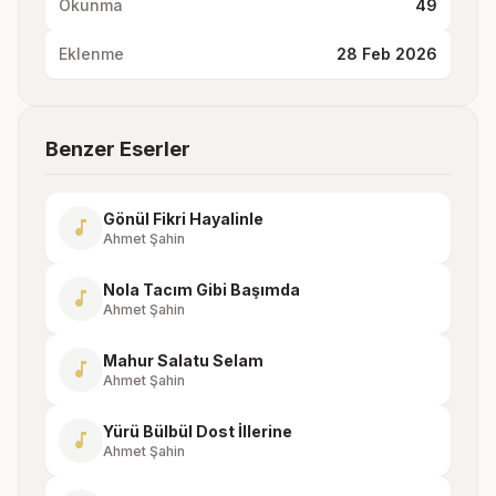
Okunma
49
Eklenme
28 Feb 2026
Benzer Eserler
Gönül Fikri Hayalinle
music_note
Ahmet Şahin
Nola Tacım Gibi Başımda
music_note
Ahmet Şahin
Mahur Salatu Selam
music_note
Ahmet Şahin
Yürü Bülbül Dost İllerine
music_note
Ahmet Şahin