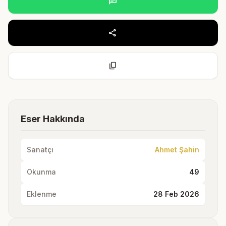
chat
share
content_copy
Eser Hakkında
Sanatçı
Ahmet Şahin
Okunma
49
Eklenme
28 Feb 2026