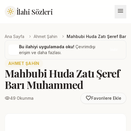
menu
İlahi Sözleri
light_mode
chevron_right
chevron_right
Ana Sayfa
Ahmet Şahin
Mahbubi Huda Zatı Şeref Bar
Bu ilahiyi uygulamada oku!
Çevrimdışı
İndir
erişim ve daha fazlası.
AHMET ŞAHIN
Mahbubi Huda Zatı Şeref
Barı Muhammed
favorite_border
visibility
49 Okunma
Favorilere Ekle