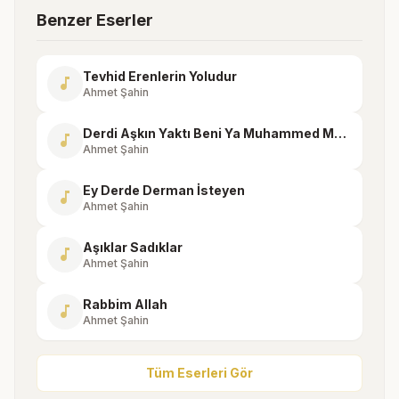
Benzer Eserler
Tevhid Erenlerin Yoludur
music_note
Ahmet Şahin
Derdi Aşkın Yaktı Beni Ya Muhammed Mustafa
music_note
Ahmet Şahin
Ey Derde Derman İsteyen
music_note
Ahmet Şahin
Aşıklar Sadıklar
music_note
Ahmet Şahin
Rabbim Allah
music_note
Ahmet Şahin
Tüm Eserleri Gör