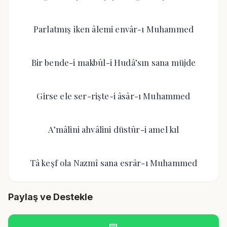
Parlatmış iken âlemi envâr-ı Muhammed
Bir bende-i makbûl-i Hudâ’sın sana müjde
Girse ele ser-rişte-i âsâr-ı Muhammed
A’mâlini ahvâlini düstûr-i amel kıl
Tâ keşf ola Nazmî sana esrâr-ı Muhammed
Paylaş ve Destekle