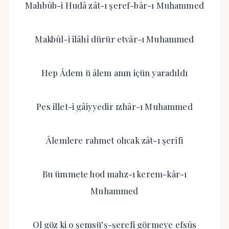
Mahbûb-i Hudâ zât-ı şeref-bâr-ı Muhammed
Makbûl-i ilâhî dürür etvâr-ı Muhammed
Hep Âdem ü âlem anın içün yaradıldı
Pes illet-i gâiyyedir ızhâr-ı Muhammed
Âlemlere rahmet olıcak zât-ı şerîfi
Bu ümmete hod mahz-ı kerem-kâr-ı
Muhammed
Ol göz ki o şemsü’ş-şerefi görmeye efsûs