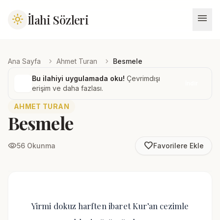
menu
İlahi Sözleri
light_mode
chevron_right
chevron_right
Ana Sayfa
Ahmet Turan
Besmele
Bu ilahiyi uygulamada oku!
Çevrimdışı
İndir
erişim ve daha fazlası.
AHMET TURAN
Besmele
favorite_border
visibility
56 Okunma
Favorilere Ekle
Yirmi dokuz harften ibaret Kur’an cezimle