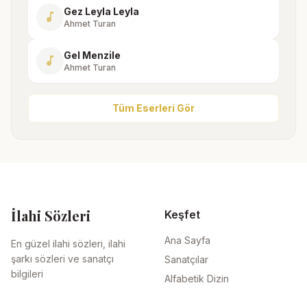
Gez Leyla Leyla
music_note
Ahmet Turan
Gel Menzile
music_note
Ahmet Turan
Tüm Eserleri Gör
İlahi Sözleri
Keşfet
Ana Sayfa
En güzel ilahi sözleri, ilahi
şarkı sözleri ve sanatçı
Sanatçılar
bilgileri
Alfabetik Dizin