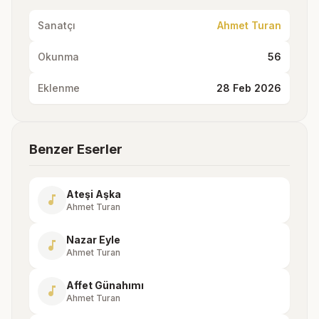
Sanatçı
Ahmet Turan
Okunma
56
Eklenme
28 Feb 2026
Benzer Eserler
Ateşi Aşka
music_note
Ahmet Turan
Nazar Eyle
music_note
Ahmet Turan
Affet Günahımı
music_note
Ahmet Turan