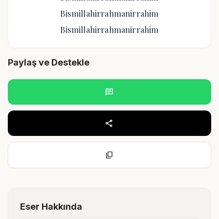
Bismillahirrahmanirrahim
Bismillahirrahmanirrahim
Paylaş ve Destekle
chat
share
content_copy
Eser Hakkında