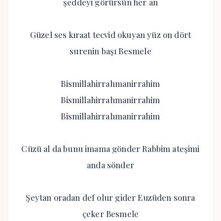
şeddeyi görürsün her an
Güzel ses kıraat tecvid okuyan yüz on dört
surenin başı Besmele
Bismillahirrahmanirrahim
Bismillahirrahmanirrahim
Bismillahirrahmanirrahim
Cüzü al da bunu imama gönder Rabbim ateşimi
anda sönder
Şeytan oradan def olur gider Euzüden sonra
çeker Besmele