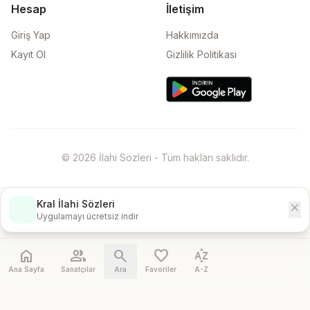
Hesap
İletişim
Giriş Yap
Hakkımızda
Kayıt Ol
Gizlilik Politikası
© 2026 İlahi Sözleri - Tüm hakları saklıdır.
Kral İlahi Sözleri
close
İndir
Uygulamayı ücretsiz indir
home
people
search
favorite
sort_by_alpha
Ana Sayfa
Sanatçılar
Ara
Favoriler
A-Z