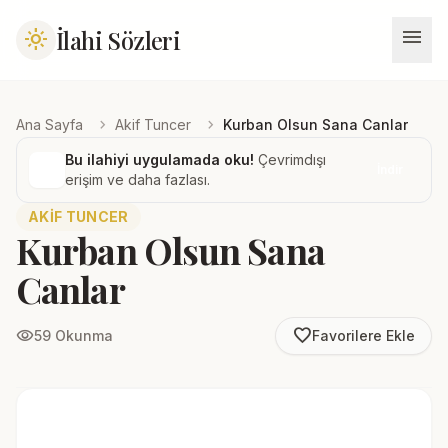
menu
İlahi Sözleri
light_mode
chevron_right
chevron_right
Ana Sayfa
Akif Tuncer
Kurban Olsun Sana Canlar
Bu ilahiyi uygulamada oku!
Çevrimdışı
İndir
erişim ve daha fazlası.
AKIF TUNCER
Kurban Olsun Sana
Canlar
favorite_border
visibility
59 Okunma
Favorilere Ekle