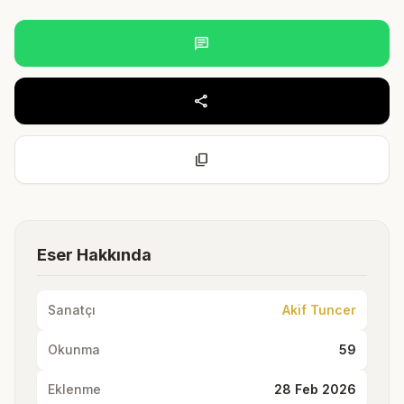
chat
share
content_copy
Eser Hakkında
Sanatçı
Akif Tuncer
Okunma
59
Eklenme
28 Feb 2026