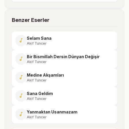
Benzer Eserler
Selam Sana
music_note
Akif Tuncer
Bir Bismillah Dersin Dünyan Değişir
music_note
Akif Tuncer
Medine Akşamları
music_note
Akif Tuncer
Sana Geldim
music_note
Akif Tuncer
Yanmaktan Usanmazam
music_note
Akif Tuncer