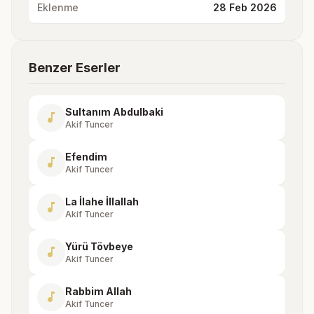
Eklenme
28 Feb 2026
Benzer Eserler
Sultanım Abdulbaki
music_note
Akif Tuncer
Efendim
music_note
Akif Tuncer
La İlahe İllallah
music_note
Akif Tuncer
Yürü Tövbeye
music_note
Akif Tuncer
Rabbim Allah
music_note
Akif Tuncer