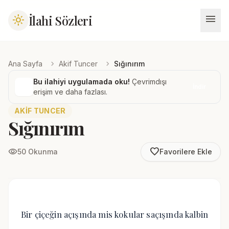
menu
İlahi Sözleri
light_mode
chevron_right
chevron_right
Ana Sayfa
Akif Tuncer
Sığınırım
Bu ilahiyi uygulamada oku!
Çevrimdışı
İndir
erişim ve daha fazlası.
AKIF TUNCER
Sığınırım
favorite_border
visibility
50 Okunma
Favorilere Ekle
Bir çiçeğin açışında mis kokular saçışında kalbin