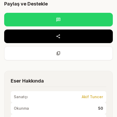
Paylaş ve Destekle
chat
share
content_copy
Eser Hakkında
Sanatçı
Akif Tuncer
Okunma
50