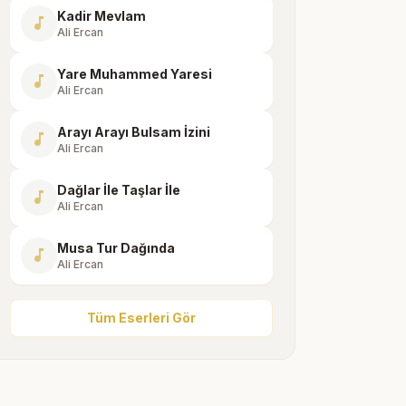
Kadir Mevlam
music_note
Ali Ercan
Yare Muhammed Yaresi
music_note
Ali Ercan
Arayı Arayı Bulsam İzini
music_note
Ali Ercan
Dağlar İle Taşlar İle
music_note
Ali Ercan
Musa Tur Dağında
music_note
Ali Ercan
Tüm Eserleri Gör