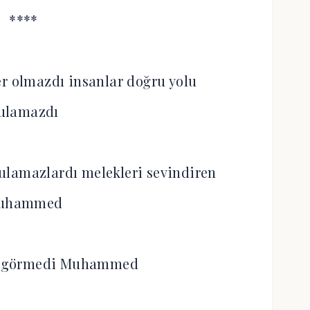
****
r olmazdı insanlar doğru yolu
ulamazdı
ulamazlardı melekleri sevindiren
uhammed
sa görmedi Muhammed