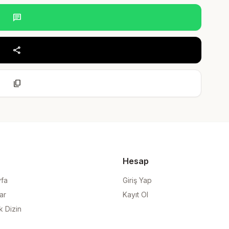
chat
share
content_copy
Hesap
yfa
Giriş Yap
ar
Kayıt Ol
k Dizin