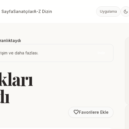
dark_mode
 Sayfa
Sanatçılar
A-Z Dizin
Uygulama
anlıktaydı
işim ve daha fazlası.
İndir
ları
dı
favorite_border
Favorilere Ekle