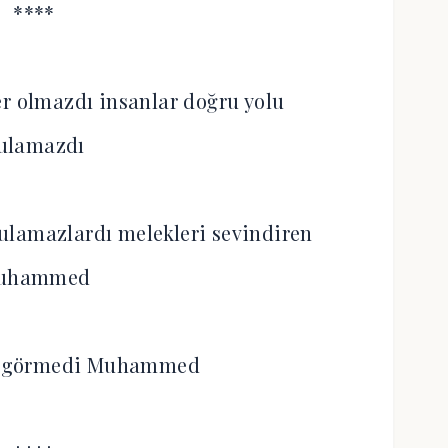
****
r olmazdı insanlar doğru yolu
ulamazdı
ulamazlardı melekleri sevindiren
uhammed
sa görmedi Muhammed