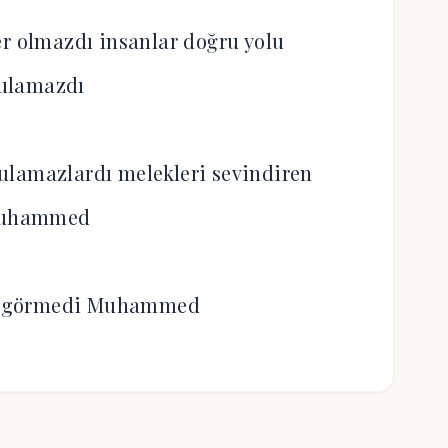
r olmazdı insanlar doğru yolu
ulamazdı
ulamazlardı melekleri sevindiren
uhammed
sa görmedi Muhammed