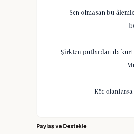
Sen olmasan bu âlemle
b
Şirkten putlardan da kurt
M
Kör olanlar
Paylaş ve Destekle