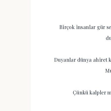
Birçok insanlar gür s
d
Duyanlar dünya ahiret k
M
Çünkü kalpler