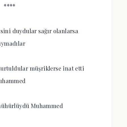
****
esini duydular sağır olanlarsa
uymadılar
urtuldular müşriklerse inat etti
uhammed
 mühürlüydü Muhammed