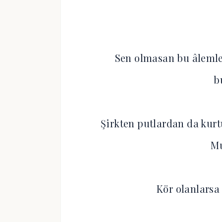
Sen olmasan bu âlemle
b
Şirkten putlardan da kurt
M
Kör olanlar