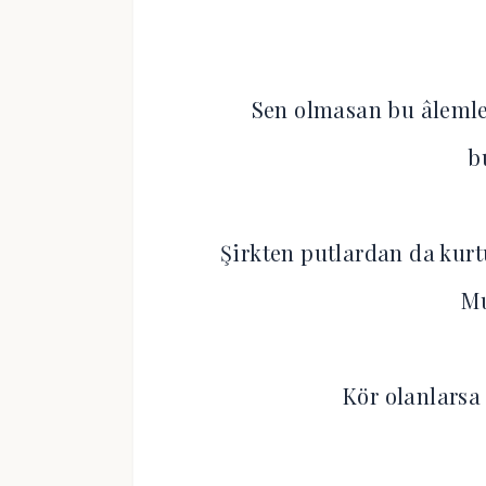
Sen olmasan bu âlemle
b
Şirkten putlardan da kurt
M
Kör olanlar