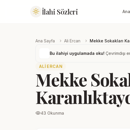
İlahi Sözleri
light_mode
Ana
chevron_right
chevron_right
Ana Sayfa
Ali Ercan
Mekke Sokakları Kar
Bu ilahiyi uygulamada oku!
Çevrimdışı er
ALI ERCAN
Mekke Sokak
Karanlıktay
visibility
43 Okunma