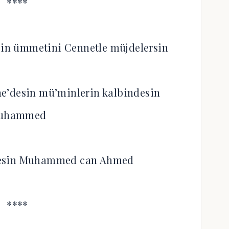
****
rsin ümmetini Cennetle müjdelersin
e’desin mü’minlerin kalbindesin
uhammed
ndesin Muhammed can Ahmed
****