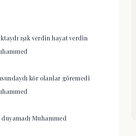
ktaydı ışık verdin hayat verdin
uhammed
usundaydı kör olanlar göremedi
uhammed
 da duyamadı Muhammed