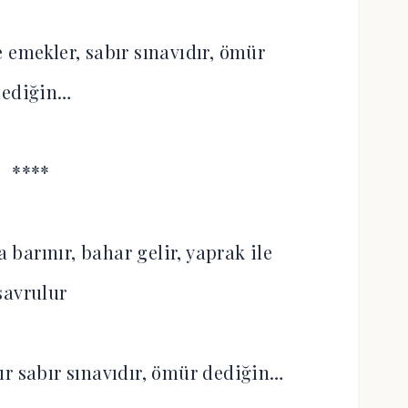
e emekler, sabır sınavıdır, ömür
dediğin…
****
barınır, bahar gelir, yaprak ile
savrulur
ır sabır sınavıdır, ömür dediğin…