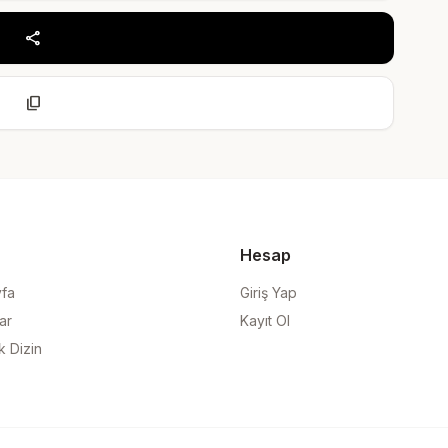
share
content_copy
Hesap
yfa
Giriş Yap
ar
Kayıt Ol
k Dizin