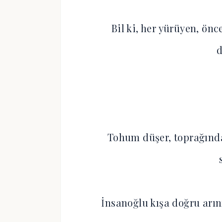
Bil ki, her yürüyen, önc
Tohum düşer, toprağında 
İnsanoğlu kışa doğru arın