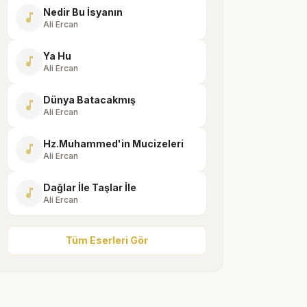
Nedir Bu İsyanın
music_note
Ali Ercan
Ya Hu
music_note
Ali Ercan
Dünya Batacakmış
music_note
Ali Ercan
Hz.Muhammed'in Mucizeleri
music_note
Ali Ercan
Dağlar İle Taşlar İle
music_note
Ali Ercan
Tüm Eserleri Gör