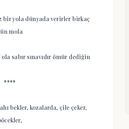
 bir yola dünyada verirler birkaç
gün mola
 ola sabır sınavıdır ömür dediğin
****
hı bekler, kozalarda, çile çeker,
böcekler,