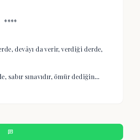
****
şerde, devâyı da verir, verdiği derde,
rde, sabır sınavıdır, ömür dediğin…
chat