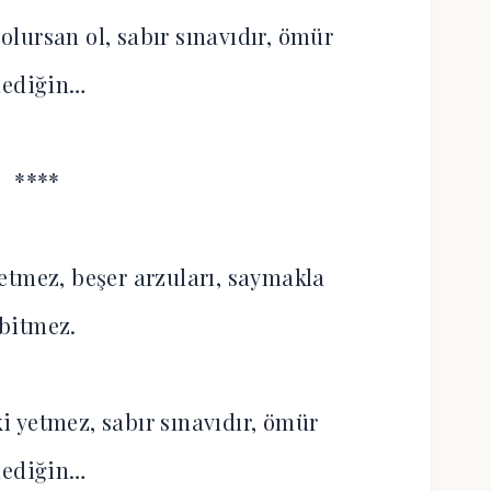
lursan ol, sabır sınavıdır, ömür
dediğin…
****
r etmez, beşer arzuları, saymakla
bitmez.
ki yetmez, sabır sınavıdır, ömür
dediğin…