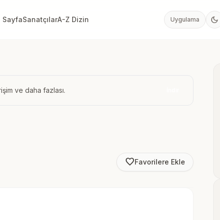
dark_mode
 Sayfa
Sanatçılar
A-Z Dizin
Uygulama
işim ve daha fazlası.
İndir
favorite_border
Favorilere Ekle