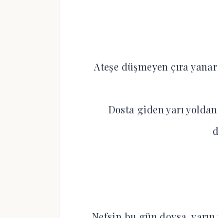
Ateşe düşmeyen çıra yanar 
Dosta giden yarı yoldan
Nefsin bu gün doysa, yarın