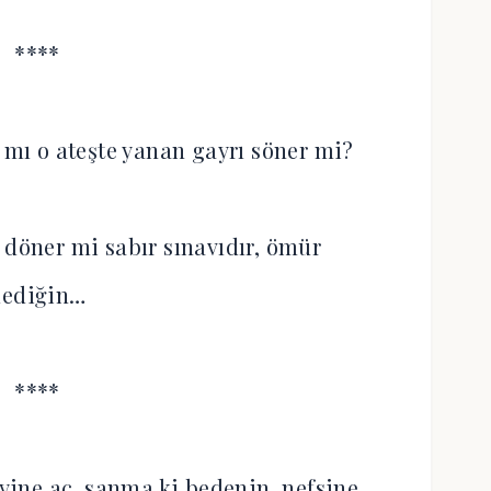
****
mı o ateşte yanan gayrı söner mi?
 döner mi sabır sınavıdır, ömür
dediğin…
****
 yine aç, sanma ki bedenin, nefsine