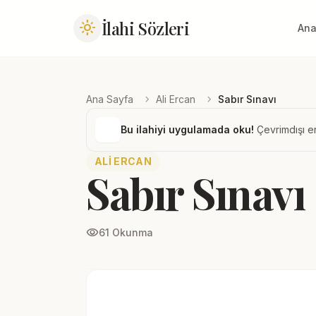
İlahi Sözleri
light_mode
Ana
chevron_right
chevron_right
Ana Sayfa
Ali Ercan
Sabır Sınavı
Bu ilahiyi uygulamada oku!
Çevrimdışı er
ALI ERCAN
Sabır Sınavı
visibility
61 Okunma