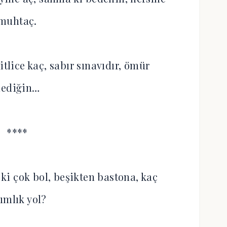
muhtaç.
tlice kaç, sabır sınavıdır, ömür
dediğin…
****
i çok bol, beşikten bastona, kaç
ımlık yol?