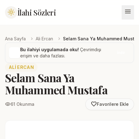
menu
İlahi Sözleri
light_mode
chevron_right
chevron_right
Ana Sayfa
Ali Ercan
Selam Sana Ya Muhammed Musta
Bu ilahiyi uygulamada oku!
Çevrimdışı
İndir
erişim ve daha fazlası.
ALI ERCAN
Selam Sana Ya
Muhammed Mustafa
favorite_border
visibility
61 Okunma
Favorilere Ekle