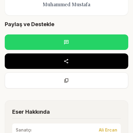
Muhammed Mustafa
Paylaş ve Destekle
chat
share
content_copy
Eser Hakkında
Sanatçı
Ali Ercan