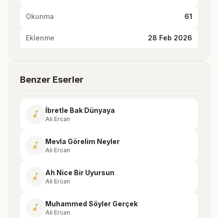
Okunma
61
Eklenme
28 Feb 2026
Benzer Eserler
İbretle Bak Dünyaya
music_note
Ali Ercan
Mevla Görelim Neyler
music_note
Ali Ercan
Ah Nice Bir Uyursun
music_note
Ali Ercan
Muhammed Söyler Gerçek
music_note
Ali Ercan