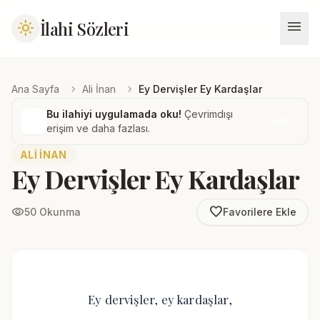
menu
İlahi Sözleri
light_mode
chevron_right
chevron_right
Ana Sayfa
Ali İnan
Ey Dervişler Ey Kardaşlar
Bu ilahiyi uygulamada oku!
Çevrimdışı
İndir
erişim ve daha fazlası.
ALI İNAN
Ey Dervişler Ey Kardaşlar
favorite_border
visibility
50 Okunma
Favorilere Ekle
Ey dervişler, ey kardaşlar,