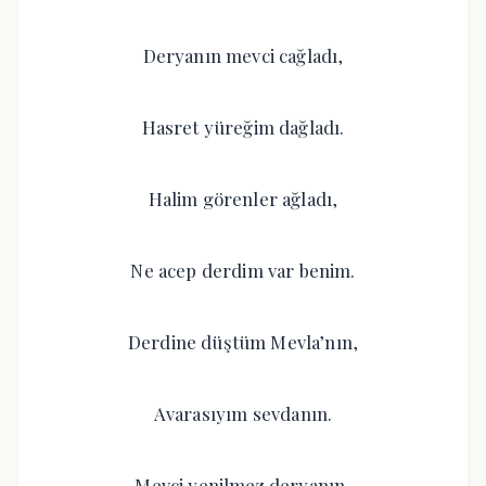
Deryanın mevci cağladı,
Hasret yüreğim dağladı.
Halim görenler ağladı,
Ne acep derdim var benim.
Derdine düştüm Mevla’nın,
Avarasıyım sevdanın.
Mevci yenilmez deryanın,