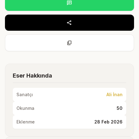
chat
share
content_copy
Eser Hakkında
Sanatçı
Ali İnan
Okunma
50
Eklenme
28 Feb 2026