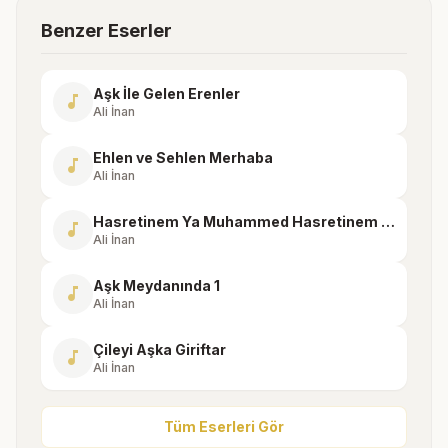
Benzer Eserler
Aşk İle Gelen Erenler
music_note
Ali İnan
Ehlen ve Sehlen Merhaba
music_note
Ali İnan
Hasretinem Ya Muhammed Hasretinem Hasreta
music_note
Ali İnan
Aşk Meydanında 1
music_note
Ali İnan
Çileyi Aşka Giriftar
music_note
Ali İnan
Tüm Eserleri Gör