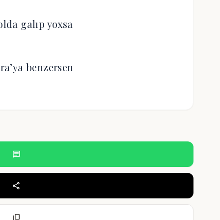
lda galıp yoxsa
ra’ya benzersen
chat
share
content_copy