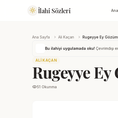
İlahi Sözleri
light_mode
Ana
chevron_right
chevron_right
Ana Sayfa
Ali Kaçan
Rugeyye Ey Gözüm
Bu ilahiyi uygulamada oku!
Çevrimdışı er
ALI KAÇAN
Rugeyye Ey
visibility
51 Okunma