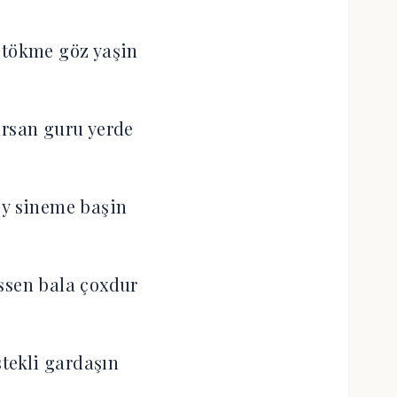
 tökme göz yaşin
rsan guru yerde
oy sineme başin
ssen bala çoxdur
stekli gardaşın