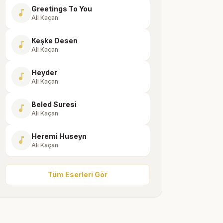
Greetings To You
music_note
Ali Kaçan
Keşke Desen
music_note
Ali Kaçan
Heyder
music_note
Ali Kaçan
Beled Suresi
music_note
Ali Kaçan
Heremi Huseyn
music_note
Ali Kaçan
Tüm Eserleri Gör