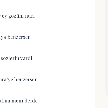
 ey gözüm nuri
 aya benzersen
 sözlerin vardi
ra’ye benzersen
alma meni derde