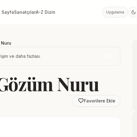
dark_mode
 Sayfa
Sanatçılar
A-Z Dizin
Uygulama
 Nuru
işim ve daha fazlası.
İndir
 Gözüm Nuru
favorite_border
Favorilere Ekle