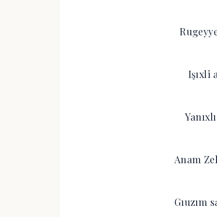
Rugeyye
Işıxli
Yanıxlı
Anam Zeh
Gıuzım s