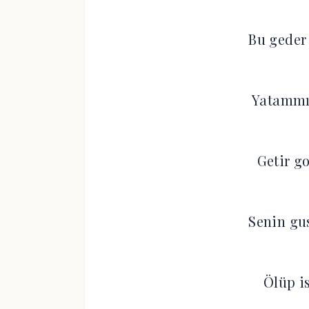
Bu geder
Yatammı
Getir g
Senin gu
Ölüp i