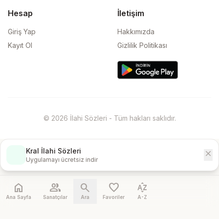
Hesap
İletişim
Giriş Yap
Hakkımızda
Kayıt Ol
Gizlilik Politikası
© 2026 İlahi Sözleri - Tüm hakları saklıdır.
Kral İlahi Sözleri
close
İndir
Uygulamayı ücretsiz indir
home
people
search
favorite
sort_by_alpha
Ana Sayfa
Sanatçılar
Ara
Favoriler
A-Z