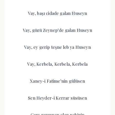
Vay, başı cidade galan Huseyn
Vay, gözü Zeynep’de galan Huseyn
Vay, ey gerip teşne leb ya Huseyn
Vay, Kerbela, Kerbela, Kerbela
Xaney-i Fatime’nin gülüsen
Sen Heyder-i Kerrar süsüsen
Ganı ganınnan olan nebinin