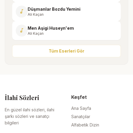
Düşmanlar Bozdu Yemini
music_note
Ali Kaçan
Men Aşigi Huseyn'em
music_note
Ali Kaçan
Tüm Eserleri Gör
İlahi Sözleri
Keşfet
Ana Sayfa
En güzel ilahi sözleri, ilahi
şarkı sözleri ve sanatçı
Sanatçılar
bilgileri
Alfabetik Dizin