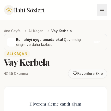
menu
İlahi Sözleri
light_mode
chevron_right
chevron_right
Ana Sayfa
Ali Kaçan
Vay Kerbela
Bu ilahiyi uygulamada oku!
Çevrimdışı
İndir
erişim ve daha fazlası.
ALI KAÇAN
Vay Kerbela
favorite_border
visibility
45 Okunma
Favorilere Ekle
Diyerem aleme candı ağam