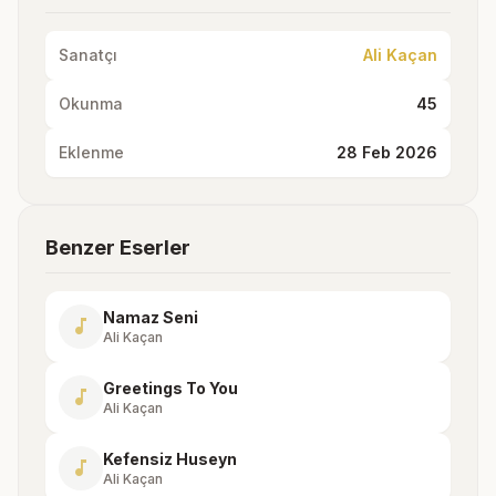
Sanatçı
Ali Kaçan
Okunma
45
Eklenme
28 Feb 2026
Benzer Eserler
Namaz Seni
music_note
Ali Kaçan
Greetings To You
music_note
Ali Kaçan
Kefensiz Huseyn
music_note
Ali Kaçan