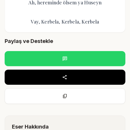
Ah, hereminde ölsem ya Huseyn
Vay, Kerbela, Kerbela, Kerbela
Paylaş ve Destekle
chat
share
content_copy
Eser Hakkında