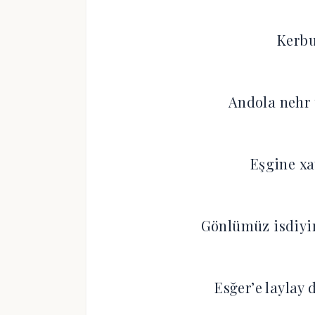
Kerbu
Andola nehr 
Eşgine xat
Gönlümüz isdiyir
Esğer’e laylay 