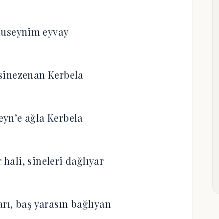
Huseynim eyvay
sinezenan Kerbela
yn’e ağla Kerbela
 hali, sineleri dağlıyar
rı, baş yarasın bağlıyan