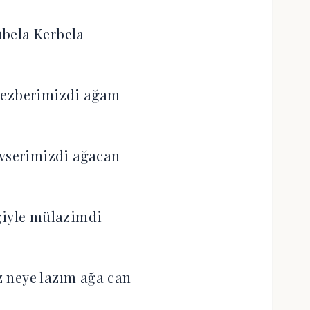
bela Kerbela
 ezberimizdi ağam
evserimizdi ağacan
giyle mülazimdi
 neye lazım ağa can