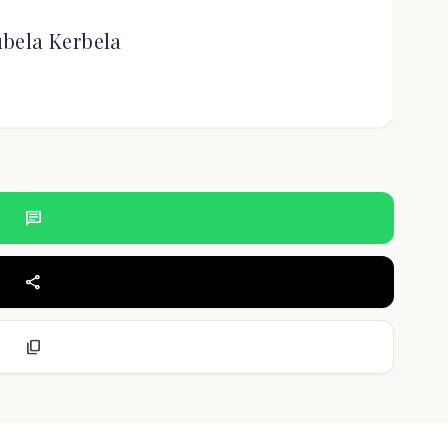
bela Kerbela
chat
share
content_copy