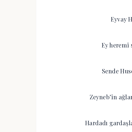
Eyvay 
Ey heremi 
Sende Huse
Zeyneb’in ağlar
Hardadı gardaşla