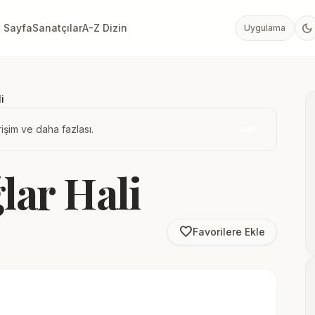
dark_mode
 Sayfa
Sanatçılar
A-Z Dizin
Uygulama
i
işim ve daha fazlası.
İndir
lar Hali
favorite_border
Favorilere Ekle