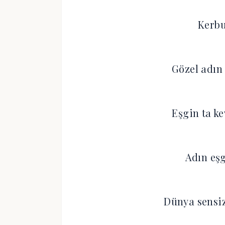
Kerbu
Gözel adın
Eşgin ta k
Adın eş
Dünya sensiz