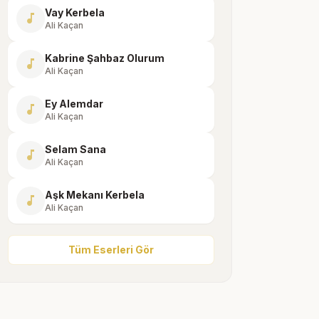
Vay Kerbela
music_note
Ali Kaçan
Kabrine Şahbaz Olurum
music_note
Ali Kaçan
Ey Alemdar
music_note
Ali Kaçan
Selam Sana
music_note
Ali Kaçan
Aşk Mekanı Kerbela
music_note
Ali Kaçan
Tüm Eserleri Gör