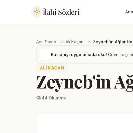
İlahi Sözleri
light_mode
Ana
chevron_right
chevron_right
Ana Sayfa
Ali Kaçan
Zeyneb'in Ağlar Hal
Bu ilahiyi uygulamada oku!
Çevrimdışı er
ALI KAÇAN
Zeyneb'in Ağ
visibility
44 Okunma