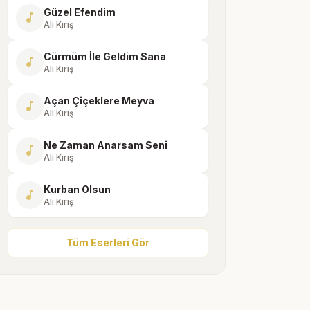
Güzel Efendim
music_note
Ali Kırış
Cürmüm İle Geldim Sana
music_note
Ali Kırış
Açan Çiçeklere Meyva
music_note
Ali Kırış
Ne Zaman Anarsam Seni
music_note
Ali Kırış
Kurban Olsun
music_note
Ali Kırış
Tüm Eserleri Gör