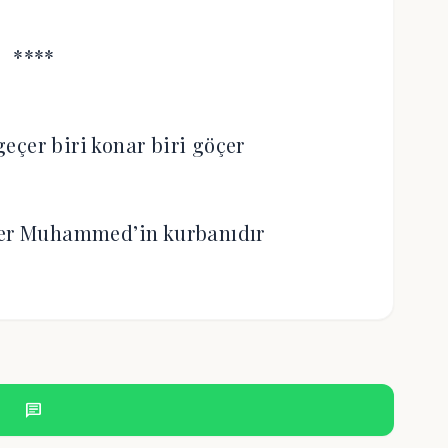
****
eçer biri konar biri göçer
çer Muhammed’in kurbanıdır
chat