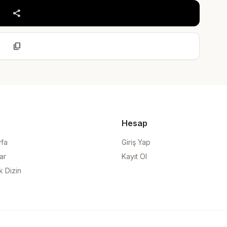
share
content_copy
Hesap
yfa
Giriş Yap
ar
Kayıt Ol
k Dizin