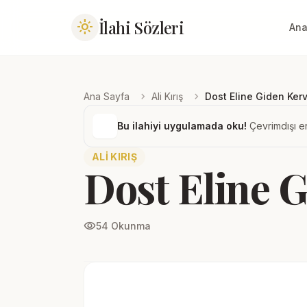
İlahi Sözleri
light_mode
Ana
chevron_right
chevron_right
Ana Sayfa
Ali Kırış
Dost Eline Giden Ker
Bu ilahiyi uygulamada oku!
Çevrimdışı er
ALI KIRIŞ
Dost Eline 
visibility
54 Okunma