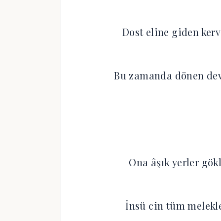
Dost eline giden ke
Bu zamanda dönen de
Ona âşık yerler gök
İnsü cin tüm melek