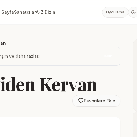
dark_mode
 Sayfa
Sanatçılar
A-Z Dizin
Uygulama
van
işim ve daha fazlası.
İndir
Giden Kervan
favorite_border
Favorilere Ekle