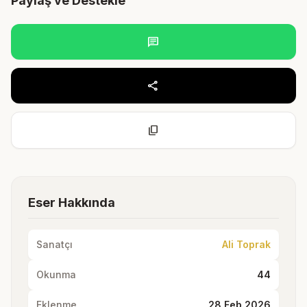
Paylaş ve Destekle
chat
share
content_copy
Eser Hakkında
Sanatçı
Ali Toprak
Okunma
44
Eklenme
28 Feb 2026