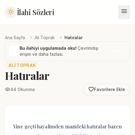
menu
İlahi Sözleri
light_mode
chevron_right
chevron_right
Ana Sayfa
Ali Toprak
Hatıralar
Bu ilahiyi uygulamada oku!
Çevrimdışı
İndir
erişim ve daha fazlası.
ALI TOPRAK
Hatıralar
favorite_border
visibility
44 Okunma
Favorilere Ekle
Yine geçti hayalimden mazideki hatıralar bazen