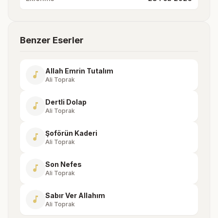
Benzer Eserler
Allah Emrin Tutalım
music_note
Ali Toprak
Dertli Dolap
music_note
Ali Toprak
Şoförün Kaderi
music_note
Ali Toprak
Son Nefes
music_note
Ali Toprak
Sabır Ver Allahım
music_note
Ali Toprak