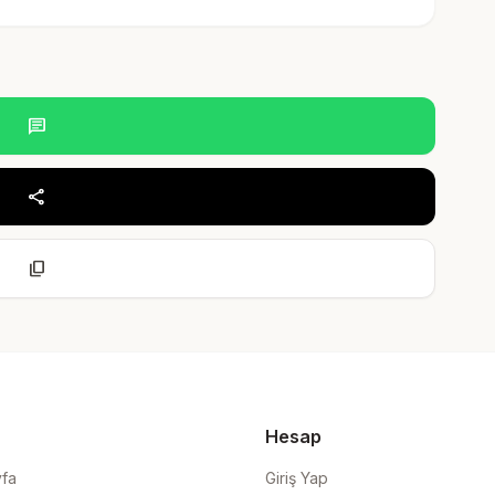
chat
share
content_copy
Hesap
yfa
Giriş Yap