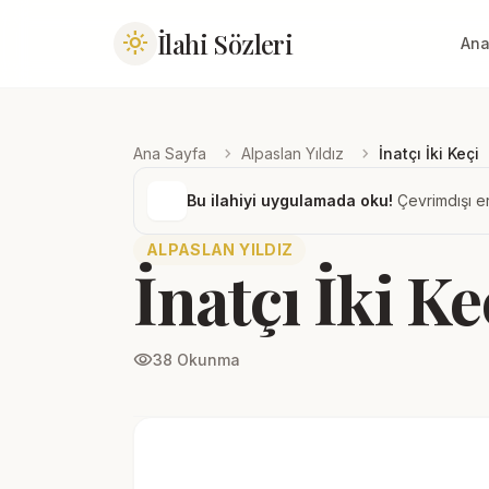
İlahi Sözleri
light_mode
Ana
chevron_right
chevron_right
Ana Sayfa
Alpaslan Yıldız
İnatçı İki Keçi
Bu ilahiyi uygulamada oku!
Çevrimdışı er
ALPASLAN YILDIZ
İnatçı İki Ke
visibility
38 Okunma