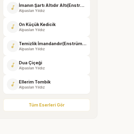
İmanın Şartı Altıdır Altı(Enstrümantal)
music_note
Alpaslan Yıldız
On Küçük Kedicik
music_note
Alpaslan Yıldız
Temizlik İmandandır(Enstrümantal)
music_note
Alpaslan Yıldız
Dua Çiçeği
music_note
Alpaslan Yıldız
Ellerim Tombik
music_note
Alpaslan Yıldız
Tüm Eserleri Gör