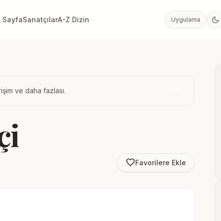
dark_mode
 Sayfa
Sanatçılar
A-Z Dizin
Uygulama
işim ve daha fazlası.
İndir
çi
favorite_border
Favorilere Ekle