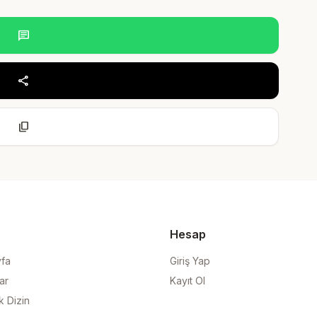
chat
share
content_copy
Hesap
yfa
Giriş Yap
ar
Kayıt Ol
k Dizin