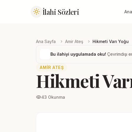
İlahi Sözleri
light_mode
Ana
chevron_right
chevron_right
Ana Sayfa
Amir Ateş
Hikmeti Varı Yoğu
Bu ilahiyi uygulamada oku!
Çevrimdışı er
AMIR ATEŞ
Hikmeti Var
visibility
43 Okunma