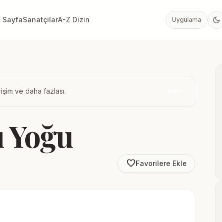
dark_mode
 Sayfa
Sanatçılar
A-Z Dizin
Uygulama
işim ve daha fazlası.
İndir
ı Yoğu
favorite_border
Favorilere Ekle