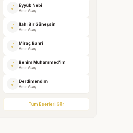
Eyyüb Nebi
music_note
Amir Ateş
İlahi Bir Güneşsin
music_note
Amir Ateş
Miraç Bahri
music_note
Amir Ateş
Benim Muhammed'im
music_note
Amir Ateş
Derdimendim
music_note
Amir Ateş
Tüm Eserleri Gör