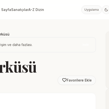
dark_mode
 Sayfa
Sanatçılar
A-Z Dizin
Uygulama
ürküsü
işim ve daha fazlası.
İndir
ürküsü
favorite_border
Favorilere Ekle