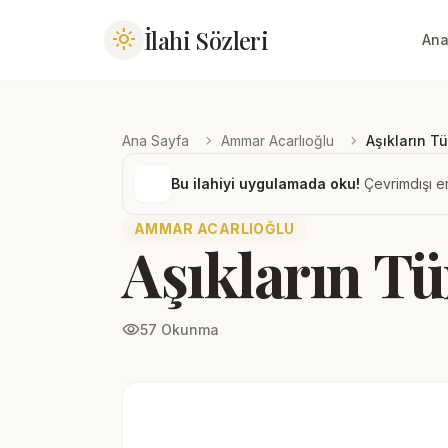
İlahi Sözleri
light_mode
Ana
chevron_right
chevron_right
Ana Sayfa
Ammar Acarlıoğlu
Aşıkların T
Bu ilahiyi uygulamada oku!
Çevrimdışı er
AMMAR ACARLIOĞLU
Aşıkların T
visibility
57 Okunma