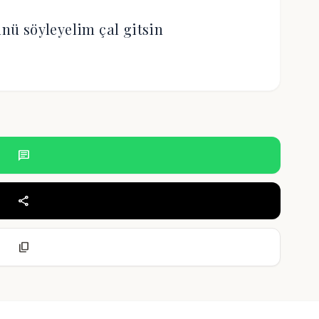
ünü söyleyelim çal gitsin
chat
share
content_copy