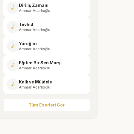
Diriliş Zamanı
music_note
Ammar Acarlıoğlu
Tevhid
music_note
Ammar Acarlıoğlu
Yüreğim
music_note
Ammar Acarlıoğlu
Eğitim Bir Sen Marşı
music_note
Ammar Acarlıoğlu
Kalk ve Müjdele
music_note
Ammar Acarlıoğlu
Tüm Eserleri Gör