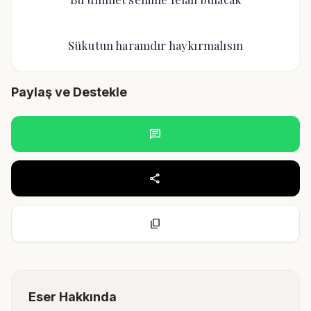
Sükutun haramdır haykırmalısın
Paylaş ve Destekle
chat
share
content_copy
Eser Hakkında