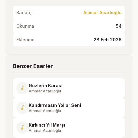
Sanatçı
Ammar Acarlıoğlu
Okunma
54
Eklenme
28 Feb 2026
Benzer Eserler
Gözlerin Karası
music_note
Ammar Acarlıoğlu
Kandırmasın Yollar Seni
music_note
Ammar Acarlıoğlu
Kırkıncı Yıl Marşı
music_note
Ammar Acarlıoğlu