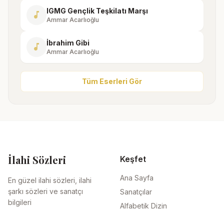
IGMG Gençlik Teşkilatı Marşı
music_note
Ammar Acarlıoğlu
İbrahim Gibi
music_note
Ammar Acarlıoğlu
Tüm Eserleri Gör
İlahi Sözleri
Keşfet
Ana Sayfa
En güzel ilahi sözleri, ilahi
şarkı sözleri ve sanatçı
Sanatçılar
bilgileri
Alfabetik Dizin