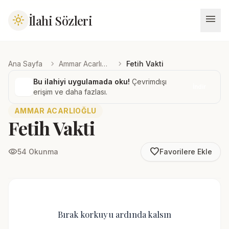
menu
İlahi Sözleri
light_mode
chevron_right
chevron_right
Ana Sayfa
Ammar Acarlıoğlu
Fetih Vakti
Bu ilahiyi uygulamada oku!
Çevrimdışı
İndir
erişim ve daha fazlası.
AMMAR ACARLIOĞLU
Fetih Vakti
favorite_border
visibility
54 Okunma
Favorilere Ekle
Bırak korkuyu ardında kalsın