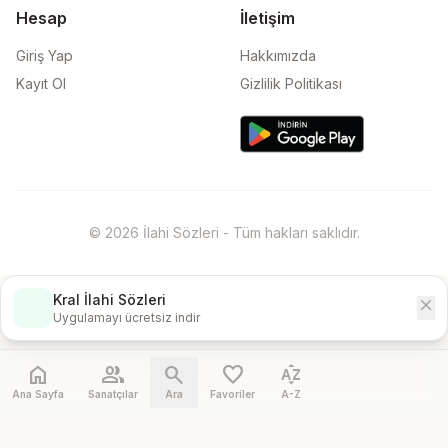
Hesap
İletişim
Giriş Yap
Hakkımızda
Kayıt Ol
Gizlilik Politikası
© 2026 İlahi Sözleri - Tüm hakları saklıdır.
Kral İlahi Sözleri
close
İndir
Uygulamayı ücretsiz indir
home
people
search
favorite
sort_by_alpha
Ana Sayfa
Sanatçılar
Ara
Favoriler
A-Z