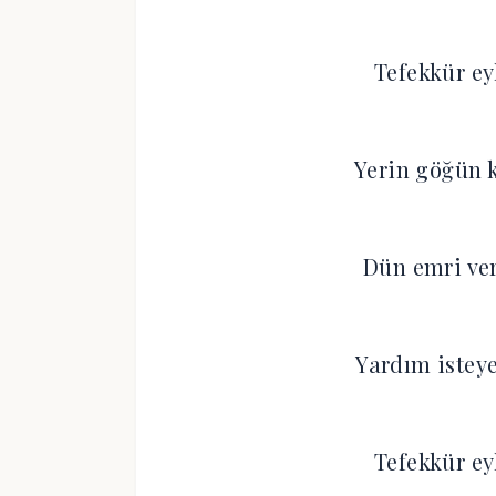
Tefekkür eyl
Yerin göğün 
Dün emri ver
Yardım isteye
Tefekkür eyl