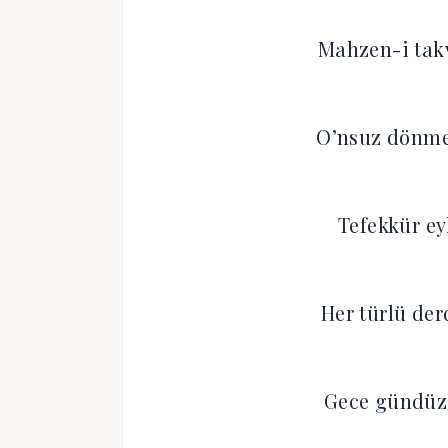
Mahzen-i takv
O’nsuz dönmez
Tefekkür eyl
Her türlü der
Gece gündüz 