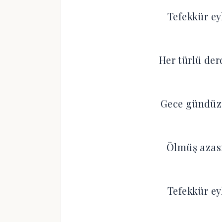
Tefekkür eyl
Her türlü der
Gece gündüz 
Ölmüş azası
Tefekkür eyl