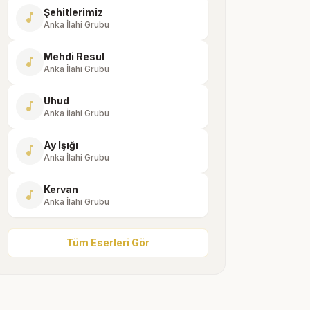
Şehitlerimiz
music_note
Anka İlahi Grubu
Mehdi Resul
music_note
Anka İlahi Grubu
Uhud
music_note
Anka İlahi Grubu
Ay Işığı
music_note
Anka İlahi Grubu
Kervan
music_note
Anka İlahi Grubu
Tüm Eserleri Gör