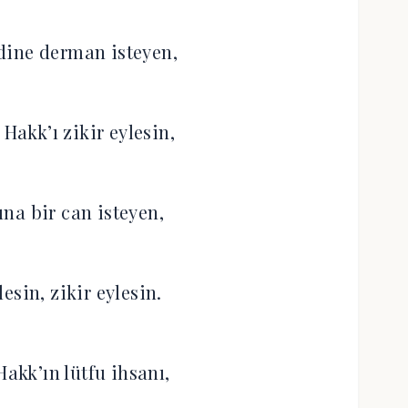
dine derman isteyen,
Hakk’ı zikir eylesin,
na bir can isteyen,
esin, zikir eylesin.
Hakk’ın lütfu ihsanı,