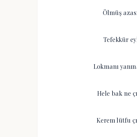
Ölmüş azası
Tefekkür eyl
Lokmanı yanına
Hele bak ne ç
Kerem lütfu ç