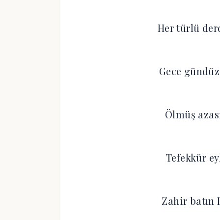
Her türlü der
Gece gündüz 
Ölmüş azası
Tefekkür eyl
Zahir batın 