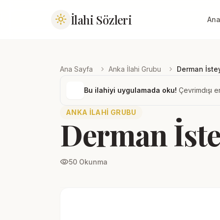
İlahi Sözleri
light_mode
Ana
chevron_right
chevron_right
Ana Sayfa
Anka İlahi Grubu
Derman İste
Bu ilahiyi uygulamada oku!
Çevrimdışı er
ANKA İLAHI GRUBU
Derman İst
visibility
50 Okunma