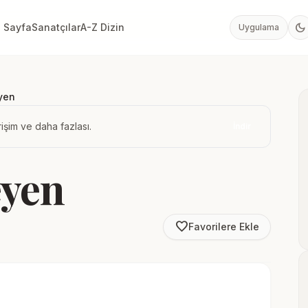
dark_mode
 Sayfa
Sanatçılar
A-Z Dizin
Uygulama
yen
işim ve daha fazlası.
İndir
eyen
favorite_border
Favorilere Ekle