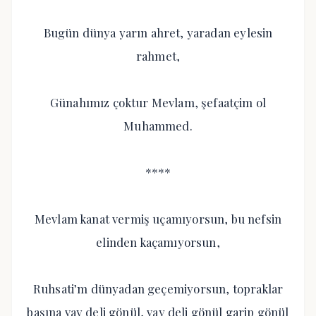
Bugün dünya yarın ahret, yaradan eylesin
rahmet,
Günahımız çoktur Mevlam, şefaatçim ol
Muhammed.
****
Mevlam kanat vermiş uçamıyorsun, bu nefsin
elinden kaçamıyorsun,
Ruhsati’m dünyadan geçemiyorsun, topraklar
başına vay deli gönül, vay deli gönül garip gönül