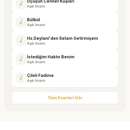
Uçuşun Cennet Kuşları
music_note
Aşık İmami
Bülbül
music_note
Aşık İmami
Hz.Geylani'den Selam Getirmişem
music_note
Aşık İmami
İstediğim Haktır Benim
music_note
Aşık İmami
Çileli Fadime
music_note
Aşık İmami
Tüm Eserleri Gör