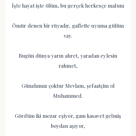
İşte hayat işte ölüm, bu gerçek herkesçe malum
Ömür denen bir rüyadır, gaflette uyuma gülüm
vay.
Bugün dünya yarın ahret, yaradan eylesin
rahmet,
Günahımız çoktur Mevlam, şefaatçim ol
Muhammed.
Gördüm iki mezar eşiyor, gam kasavet gelmiş
boydan aşıyor,