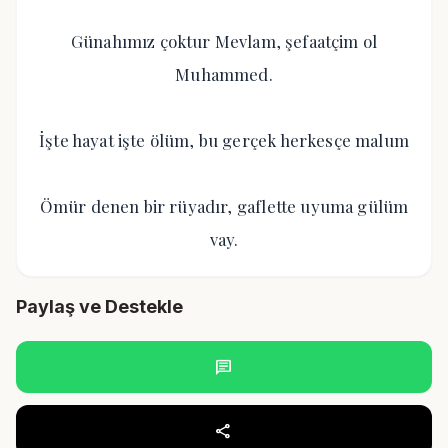
Günahımız çoktur Mevlam, şefaatçim ol
Muhammed.
İşte hayat işte ölüm, bu gerçek herkesçe malum
Ömür denen bir rüyadır, gaflette uyuma gülüm
vay.
Paylaş ve Destekle
chat
share