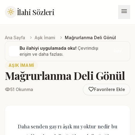
menu
İlahi Sözleri
light_mode
chevron_right
chevron_right
Ana Sayfa
Aşık İmami
Mağrurlanma Deli Gönül
Bu ilahiyi uygulamada oku!
Çevrimdışı
İndir
erişim ve daha fazlası.
AŞIK İMAMI
Mağrurlanma Deli Gönül
favorite_border
visibility
51 Okunma
Favorilere Ekle
Daha senden gayrı âşık mı yoktur nedir bu