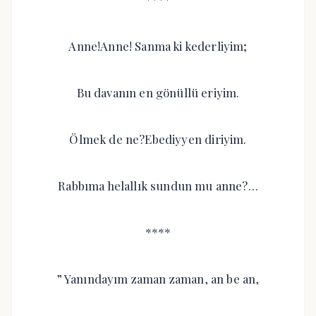
Anne!Anne! Sanma ki kederliyim;
Bu davanın en gönüllü eriyim.
Ölmek de ne?Ebediyyen diriyim.
Rabbıma helallık sundun mu anne?…
****
” Yanındayım zaman zaman, an be an,