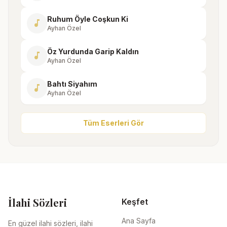
Ruhum Öyle Coşkun Ki
music_note
Ayhan Özel
Öz Yurdunda Garip Kaldın
music_note
Ayhan Özel
Bahtı Siyahım
music_note
Ayhan Özel
Tüm Eserleri Gör
İlahi Sözleri
Keşfet
Ana Sayfa
En güzel ilahi sözleri, ilahi