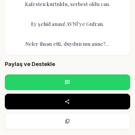
Kafesten kurtuldu, serbest oldu can.
Ey şehid anası! AVNİ’ye Gufran.
Neler ihsan etti, duydun mu anne?…
Paylaş ve Destekle
chat
share
content_copy