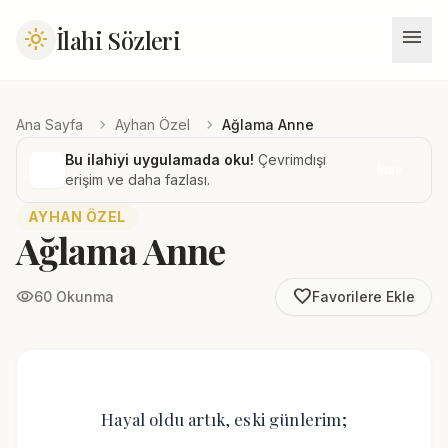
menu
İlahi Sözleri
light_mode
chevron_right
chevron_right
Ana Sayfa
Ayhan Özel
Ağlama Anne
Bu ilahiyi uygulamada oku!
Çevrimdışı
İndir
erişim ve daha fazlası.
AYHAN ÖZEL
Ağlama Anne
favorite_border
visibility
60 Okunma
Favorilere Ekle
Hayal oldu artık, eski günlerim;