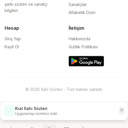
şarkı sözleri ve sanatçı
Sanatçılar
bilgileri
Alfabetik Dizin
Hesap
İletişim
Giriş Yap
Hakkımızda
Kayıt Ol
Gizlilik Politikası
© 2026 İlahi Sözleri - Tüm hakları saklıdır.
Kral İlahi Sözleri
close
İndir
Uygulamayı ücretsiz indir