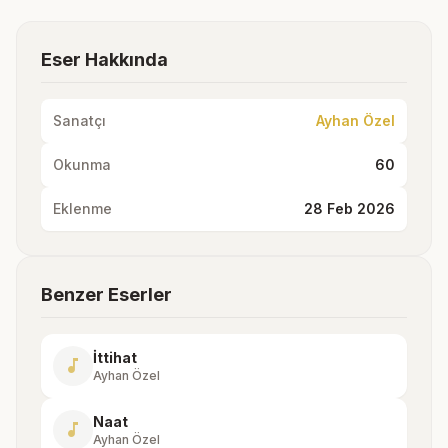
Eser Hakkında
Sanatçı
Ayhan Özel
Okunma
60
Eklenme
28 Feb 2026
Benzer Eserler
İttihat
music_note
Ayhan Özel
Naat
music_note
Ayhan Özel