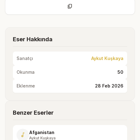
content_copy
Eser Hakkında
Sanatçı
Aykut Kuşkaya
Okunma
50
Eklenme
28 Feb 2026
Benzer Eserler
Afganistan
music_note
Aykut Kuşkaya