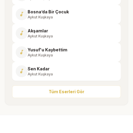
Bosna’da Bir Çocuk
music_note
Aykut Kuşkaya
Akşamlar
music_note
Aykut Kuşkaya
Yusuf'u Kaybettim
music_note
Aykut Kuşkaya
Sen Kadar
music_note
Aykut Kuşkaya
Tüm Eserleri Gör