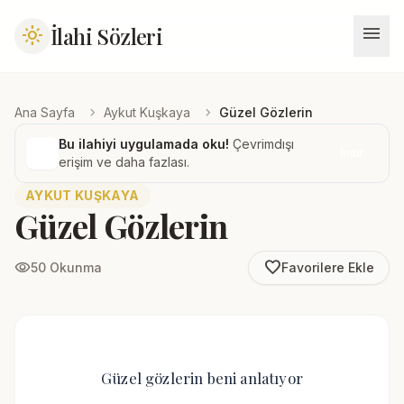
menu
İlahi Sözleri
light_mode
chevron_right
chevron_right
Ana Sayfa
Aykut Kuşkaya
Güzel Gözlerin
Bu ilahiyi uygulamada oku!
Çevrimdışı
İndir
erişim ve daha fazlası.
AYKUT KUŞKAYA
Güzel Gözlerin
favorite_border
visibility
50 Okunma
Favorilere Ekle
Güzel gözlerin beni anlatıyor