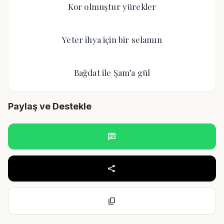
Kor olmuştur yürekler
Yeter ihya için bir selamın
Bağdat ile Şam’a gül
Paylaş ve Destekle
chat
share
content_copy