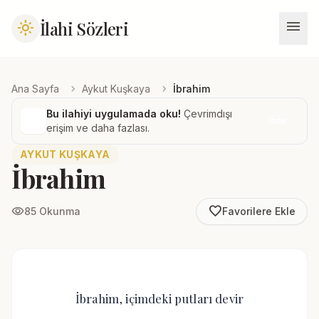
menu
İlahi Sözleri
light_mode
chevron_right
chevron_right
Ana Sayfa
Aykut Kuşkaya
İbrahim
Bu ilahiyi uygulamada oku!
Çevrimdışı
İndir
erişim ve daha fazlası.
AYKUT KUŞKAYA
İbrahim
favorite_border
visibility
85 Okunma
Favorilere Ekle
İbrahim, içimdeki putları devir