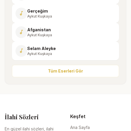
Gerçeğim
music_note
Aykut Kuşkaya
Afganistan
music_note
Aykut Kuşkaya
Selam Aleyke
music_note
Aykut Kuşkaya
Tüm Eserleri Gör
İlahi Sözleri
Keşfet
Ana Sayfa
En güzel ilahi sözleri, ilahi