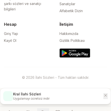
şarkı sözleri ve sanatçı
Sanatçılar
bilgileri
Alfabetik Dizin
Hesap
İletişim
Giriş Yap
Hakkımızda
Kayıt Ol
Gizlilik Politikası
© 2026 İlahi Sözleri - Tüm hakları saklıdır.
Kral İlahi Sözleri
close
İndir
Uygulamayı ücretsiz indir