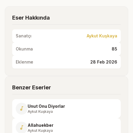
Eser Hakkında
Sanatçı
Aykut Kuşkaya
Okunma
85
Eklenme
28 Feb 2026
Benzer Eserler
Unut Onu Diyorlar
music_note
Aykut Kuşkaya
Allahuekber
music_note
Aykut Kuşkaya