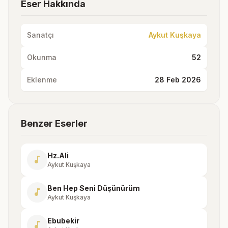
Eser Hakkında
Sanatçı
Aykut Kuşkaya
Okunma
52
Eklenme
28 Feb 2026
Benzer Eserler
Hz.Ali
music_note
Aykut Kuşkaya
Ben Hep Seni Düşünürüm
music_note
Aykut Kuşkaya
Ebubekir
music_note