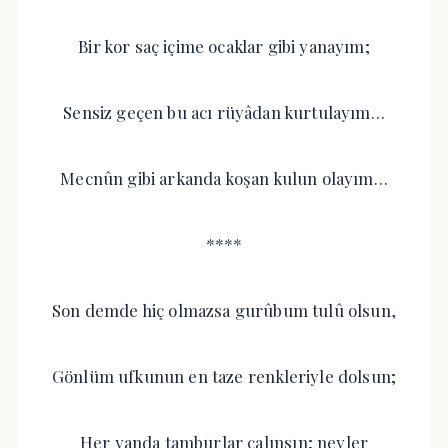
Bir kor saç içime ocaklar gibi yanayım;
Sensiz geçen bu acı rüyâdan kurtulayım…
Mecnûn gibi arkanda koşan kulun olayım…
****
Son demde hiç olmazsa gurûbum tulû olsun,
Gönlüm ufkunun en taze renkleriyle dolsun;
Her yanda tamburlar çalınsın; neyler