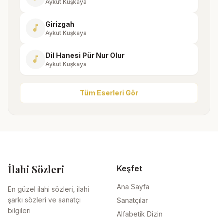
Aykut Kuşkaya
Girizgah
music_note
Aykut Kuşkaya
Dil Hanesi Pür Nur Olur
music_note
Aykut Kuşkaya
Tüm Eserleri Gör
İlahi Sözleri
Keşfet
Ana Sayfa
En güzel ilahi sözleri, ilahi
şarkı sözleri ve sanatçı
Sanatçılar
bilgileri
Alfabetik Dizin