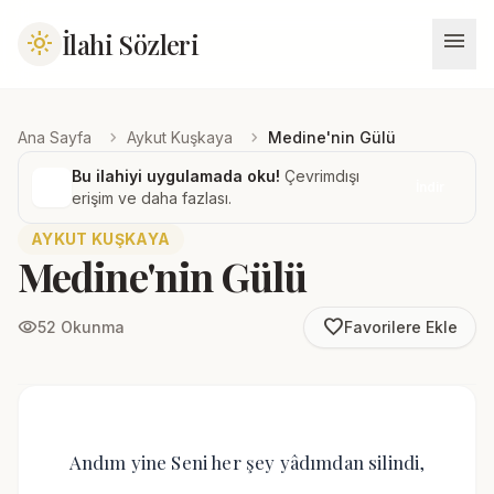
menu
İlahi Sözleri
light_mode
chevron_right
chevron_right
Ana Sayfa
Aykut Kuşkaya
Medine'nin Gülü
Bu ilahiyi uygulamada oku!
Çevrimdışı
İndir
erişim ve daha fazlası.
AYKUT KUŞKAYA
Medine'nin Gülü
favorite_border
visibility
52 Okunma
Favorilere Ekle
Andım yine Seni her şey yâdımdan silindi,