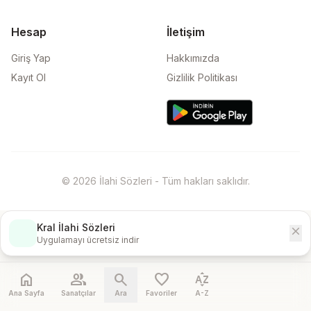
Hesap
İletişim
Giriş Yap
Hakkımızda
Kayıt Ol
Gizlilik Politikası
© 2026 İlahi Sözleri - Tüm hakları saklıdır.
Kral İlahi Sözleri
close
İndir
Uygulamayı ücretsiz indir
home
people
search
favorite
sort_by_alpha
Ana Sayfa
Sanatçılar
Ara
Favoriler
A-Z