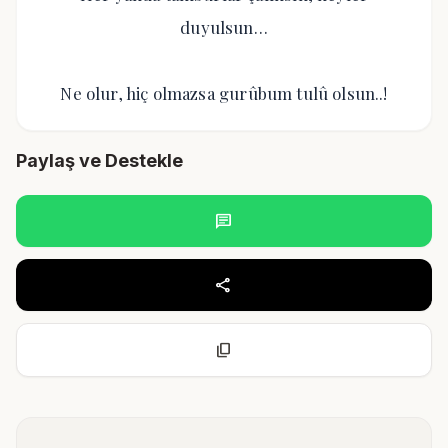
duyulsun…
Ne olur, hiç olmazsa gurûbum tulû olsun..!
Paylaş ve Destekle
chat
share
content_copy