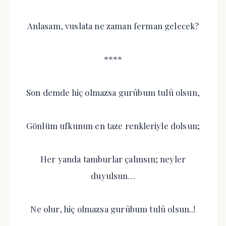
Anlasam, vuslata ne zaman ferman gelecek?
****
Son demde hiç olmazsa gurûbum tulû olsun,
Gönlüm ufkunun en taze renkleriyle dolsun;
Her yanda tamburlar çalınsın; neyler
duyulsun…
Ne olur, hiç olmazsa gurûbum tulû olsun..!