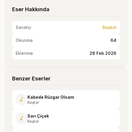
Eser Hakkında
Sanatçı
Başkal
Okunma
64
Eklenme
28 Feb 2026
Benzer Eserler
Kabede Rüzgar Olsam
music_note
Başkal
Sarı Çiçek
music_note
Başkal