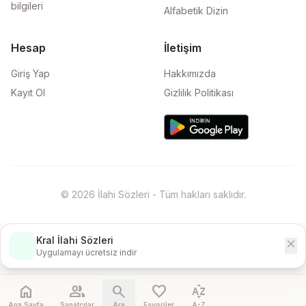
bilgileri
Alfabetik Dizin
Hesap
İletişim
Giriş Yap
Hakkımızda
Kayıt Ol
Gizlilik Politikası
© 2026 İlahi Sözleri - Tüm hakları saklıdır.
Kral İlahi Sözleri
close
İndir
Uygulamayı ücretsiz indir
home
people
search
favorite
sort_by_alpha
Ana Sayfa
Sanatçılar
Ara
Favoriler
A-Z