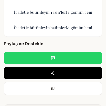
İbadetle bütünleyin Yasin’lerle gömün beni
İbadetle bütünleyin hatimlerle gömün beni
Paylaş ve Destekle
chat
share
content_copy