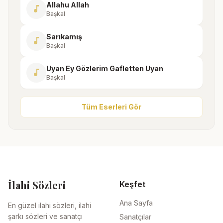
Allahu Allah
music_note
Başkal
Sarıkamış
music_note
Başkal
Uyan Ey Gözlerim Gafletten Uyan
music_note
Başkal
Tüm Eserleri Gör
İlahi Sözleri
Keşfet
Ana Sayfa
En güzel ilahi sözleri, ilahi
şarkı sözleri ve sanatçı
Sanatçılar