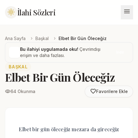
menu
İlahi Sözleri
light_mode
chevron_right
chevron_right
Ana Sayfa
Başkal
Elbet Bir Gün Öleceğiz
Bu ilahiyi uygulamada oku!
Çevrimdışı
İndir
erişim ve daha fazlası.
BAŞKAL
Elbet Bir Gün Öleceğiz
favorite_border
visibility
64 Okunma
Favorilere Ekle
Elbet bir gün öleceğiz mezara da gireceğiz