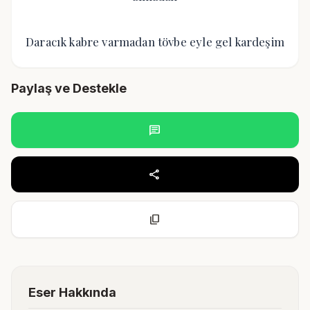
Daracık kabre varmadan tövbe eyle gel kardeşim
Paylaş ve Destekle
chat
share
content_copy
Eser Hakkında