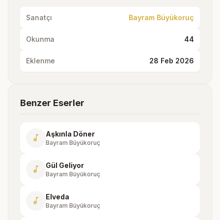
Sanatçı
Bayram Büyükoruç
Okunma
44
Eklenme
28 Feb 2026
Benzer Eserler
Aşkınla Döner
music_note
Bayram Büyükoruç
Gül Geliyor
music_note
Bayram Büyükoruç
Elveda
music_note
Bayram Büyükoruç