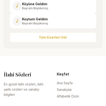
Köyüne Geldim
music_note
Bayram Büyükoruç
Koştum Geldim
music_note
Bayram Büyükoruç
Tüm Eserleri Gör
İlahi Sözleri
Keşfet
Ana Sayfa
En güzel ilahi sözleri, ilahi
şarkı sözleri ve sanatçı
Sanatçılar
bilgileri
Alfabetik Dizin