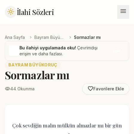
menu
İlahi Sözleri
light_mode
chevron_right
chevron_right
Ana Sayfa
Bayram Büyükoruç
Sormazlar mı
Bu ilahiyi uygulamada oku!
Çevrimdışı
İndir
erişim ve daha fazlası.
BAYRAM BÜYÜKORUÇ
Sormazlar mı
favorite_border
visibility
44 Okunma
Favorilere Ekle
Çok sevdiğin malın mülkün almazlar mı bir gün