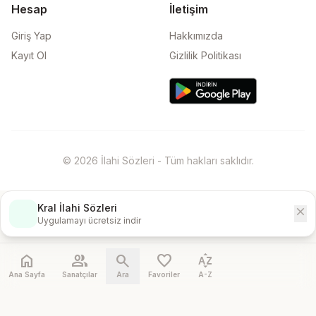
Hesap
İletişim
Giriş Yap
Hakkımızda
Kayıt Ol
Gizlilik Politikası
© 2026 İlahi Sözleri - Tüm hakları saklıdır.
Kral İlahi Sözleri
close
İndir
Uygulamayı ücretsiz indir
home
people
search
favorite
sort_by_alpha
Ana Sayfa
Sanatçılar
Ara
Favoriler
A-Z