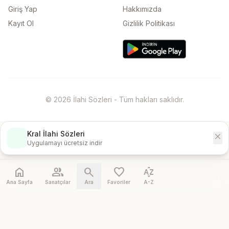
Giriş Yap
Hakkımızda
Kayıt Ol
Gizlilik Politikası
© 2026 İlahi Sözleri - Tüm hakları saklıdır.
Kral İlahi Sözleri
close
İndir
Uygulamayı ücretsiz indir
home
people
search
favorite
sort_by_alpha
Ana Sayfa
Sanatçılar
Ara
Favoriler
A-Z