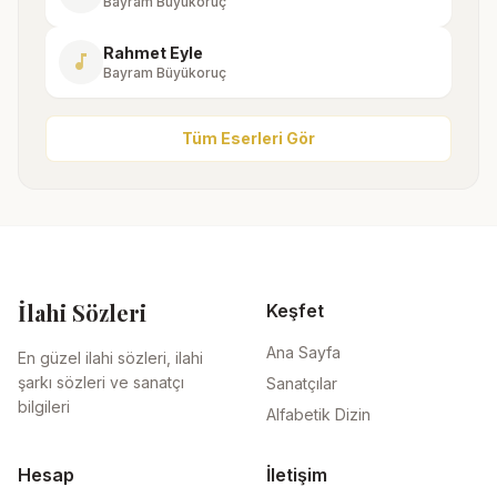
Bayram Büyükoruç
Rahmet Eyle
music_note
Bayram Büyükoruç
Tüm Eserleri Gör
İlahi Sözleri
Keşfet
Ana Sayfa
En güzel ilahi sözleri, ilahi
şarkı sözleri ve sanatçı
Sanatçılar
bilgileri
Alfabetik Dizin
Hesap
İletişim