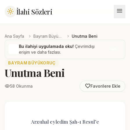
menu
İlahi Sözleri
light_mode
chevron_right
chevron_right
Ana Sayfa
Bayram Büyükoruç
Unutma Beni
Bu ilahiyi uygulamada oku!
Çevrimdışı
İndir
erişim ve daha fazlası.
BAYRAM BÜYÜKORUÇ
Unutma Beni
favorite_border
visibility
58 Okunma
Favorilere Ekle
Arzuhal eyledim Şah-ı Resul’e