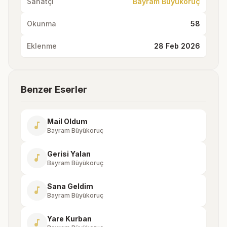
Sanatçı
Bayram Büyükoruç
Okunma
58
Eklenme
28 Feb 2026
Benzer Eserler
Mail Oldum
music_note
Bayram Büyükoruç
Gerisi Yalan
music_note
Bayram Büyükoruç
Sana Geldim
music_note
Bayram Büyükoruç
Yare Kurban
music_note