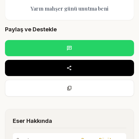
Yarın mahşer günü unutma beni
Paylaş ve Destekle
chat
share
content_copy
Eser Hakkında